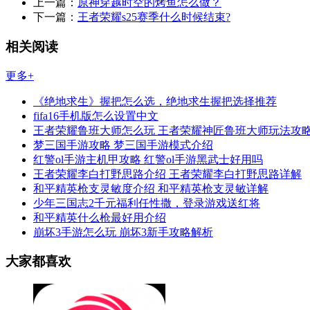
上一篇：
原神穿越时空的烤鱼怎么做？
下一篇：
王者荣耀s25赛季什么时候结束?
相关阅读
更多+
《绝地求生》握把怎么选，绝地求生握把选择推荐
fifa16手机版怎么设置中文
王者荣耀鲁班大师怎么玩 王者荣耀神匠鲁班大师玩法攻
梦三国手游攻略 梦三国手游模式介绍
红警ol手游主机甲攻略 红警ol手游黑武士好用吗
王者荣耀李白打野思路介绍 王者荣耀李白打野思路详解
和平精英枪支灵敏度介绍 和平精英枪支灵敏详解
少年三国志2千元福利任性撒，登录游戏送红将
和平精英什么枪最好用介绍
崩坏3手游怎么玩 崩坏3新手攻略解析
大家都喜欢