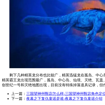
剩下几种精英龙分布也比较广，精英迅猛龙在孤岛、中心岛
精英霸王龙出现范围最广，孤岛、中心岛、仙境、灭绝、瓦盖
创世纪一号和灭绝地图出现，目前没有特殊掉落道具记录，但
上一篇：
三国望神州甄宓怎么样-三国望神州甄宓角色定
下一篇：
夜幕之下复仇童谣是谁-夜幕之下复仇童谣介绍