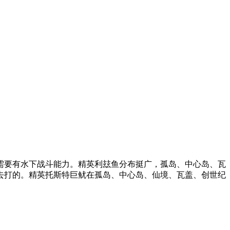
要有水下战斗能力。精英利玆鱼分布挺广，孤岛、中心岛、瓦
去打的。精英托斯特巨鱿在孤岛、中心岛、仙境、瓦盖、创世纪