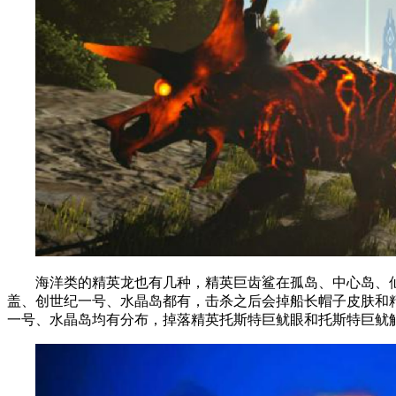
海洋类的精英龙也有几种，精英巨齿鲨在孤岛、中心岛、仙
盖、创世纪一号、水晶岛都有，击杀之后会掉船长帽子皮肤和
一号、水晶岛均有分布，掉落精英托斯特巨鱿眼和托斯特巨鱿