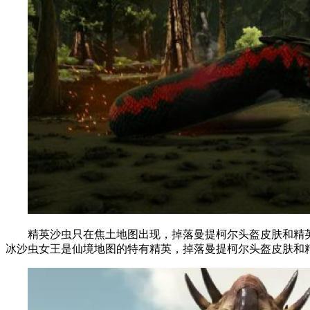
精英沙虫只在焦土地图出现，掉落曼提柯尔头盔皮肤和精英
冰沙虫女王是仙境地图的特有精英，掉落曼提柯尔头盔皮肤和