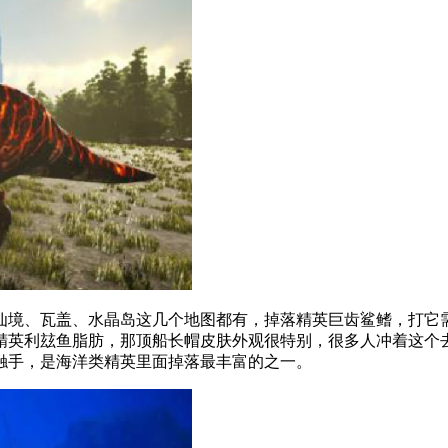
境、瓦盖、水晶岛这几个地图都有，掉落精英巨齿鲨鳍，打它需
精英利玆鱼脂肪，那顶船长帽皮肤外观很特别，很多人冲着这个
触手，是海洋类精英里面掉落最丰富的之一。