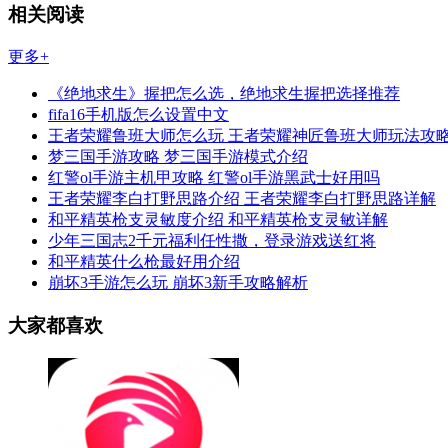
相关阅读
更多+
《绝地求生》握把怎么选，绝地求生握把选择推荐
fifa16手机版怎么设置中文
王者荣耀鲁班大师怎么玩 王者荣耀神匠鲁班大师玩法攻
梦三国手游攻略 梦三国手游模式介绍
红警ol手游主机甲攻略 红警ol手游黑武士好用吗
王者荣耀李白打野思路介绍 王者荣耀李白打野思路详解
和平精英枪支灵敏度介绍 和平精英枪支灵敏详解
少年三国志2千元福利任性撒，登录游戏送红将
和平精英什么枪最好用介绍
崩坏3手游怎么玩 崩坏3新手攻略解析
大家都喜欢