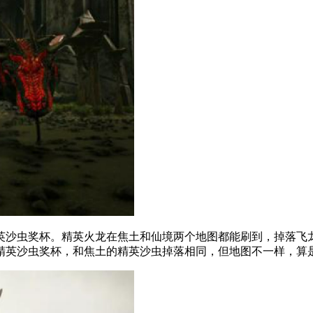
沙虫奖杯。精英火龙在焦土和仙境两个地图都能刷到，掉落飞龙
精英沙虫奖杯，和焦土的精英沙虫掉落相同，但地图不一样，算