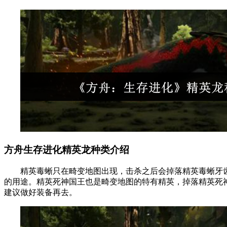
方舟生存进化精英龙种类介绍
精英毒蜥只在畸变地图出现，击杀之后会掉落精英毒蜥牙齿
的用途。精英死神国王也是畸变地图的特有精英，掉落精英死
建议做好装备再去。