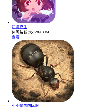
幻境双生
休闲益智
大小:84.39M
查看
小小蚁国国际服