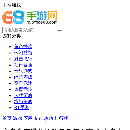
正在加载
游戏分类
角色扮演
休闲益智
射击飞行
动作冒险
音乐游戏
经营养成
赛车竞速
体育竞技
卡牌策略
塔防策略
BT手游
首页
游戏
应用
专题
攻略
排行榜