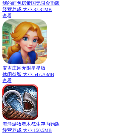
我的面包房帝国无限金币版
经营养成
大小:37.31MB
查看
麦吉庄园无限星星版
休闲益智
大小:547.76MB
查看
海洋游牧者木筏生存内购版
经营养成
大小:150.5MB