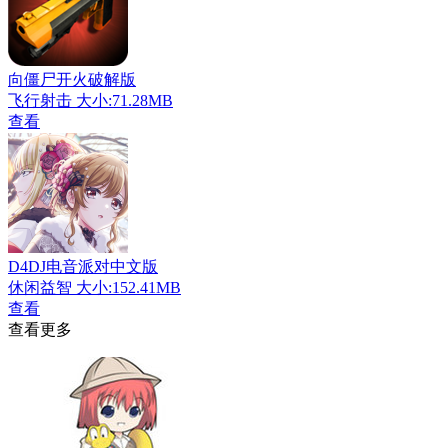
向僵尸开火破解版
飞行射击
大小:71.28MB
查看
D4DJ电音派对中文版
休闲益智
大小:152.41MB
查看
查看更多