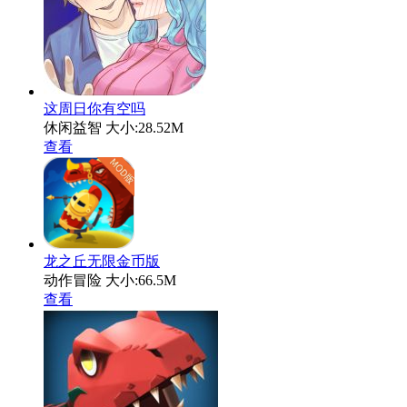
这周日你有空吗
休闲益智
大小:28.52M
查看
龙之丘无限金币版
动作冒险
大小:66.5M
查看