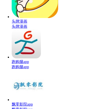
头牌漫画
头牌漫画
跑购腿app
跑购腿app
飘零影院app