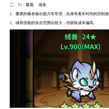
二、T1：麋鹿、 绒兽
1、麋鹿的爆发输出能力非常强，自身有着长时间的控制效
2、绒兽技能的攻击范围比较大，但获取成本偏高。