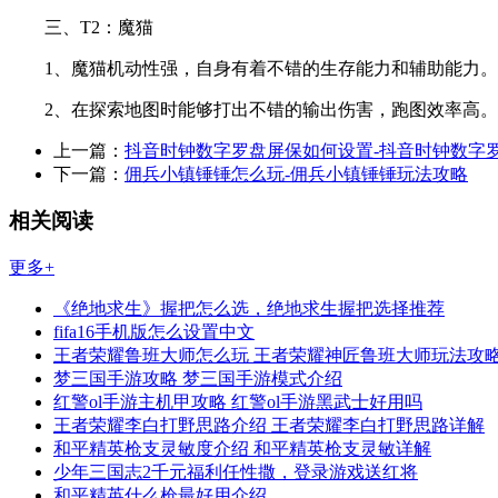
三、T2：魔猫
1、魔猫机动性强，自身有着不错的生存能力和辅助能力。
2、在探索地图时能够打出不错的输出伤害，跑图效率高。
上一篇：
抖音时钟数字罗盘屏保如何设置-抖音时钟数字
下一篇：
佣兵小镇锤锤怎么玩-佣兵小镇锤锤玩法攻略
相关阅读
更多+
《绝地求生》握把怎么选，绝地求生握把选择推荐
fifa16手机版怎么设置中文
王者荣耀鲁班大师怎么玩 王者荣耀神匠鲁班大师玩法攻
梦三国手游攻略 梦三国手游模式介绍
红警ol手游主机甲攻略 红警ol手游黑武士好用吗
王者荣耀李白打野思路介绍 王者荣耀李白打野思路详解
和平精英枪支灵敏度介绍 和平精英枪支灵敏详解
少年三国志2千元福利任性撒，登录游戏送红将
和平精英什么枪最好用介绍