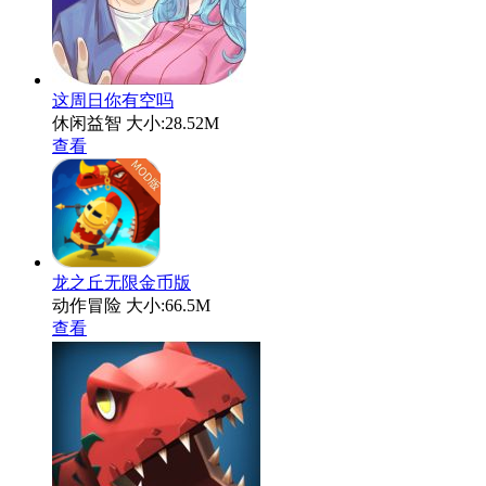
这周日你有空吗
休闲益智
大小:28.52M
查看
龙之丘无限金币版
动作冒险
大小:66.5M
查看