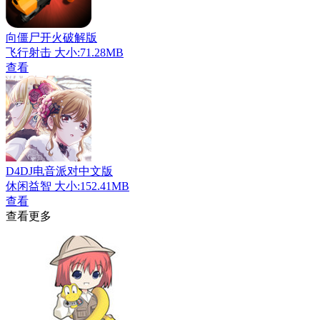
向僵尸开火破解版
飞行射击
大小:71.28MB
查看
D4DJ电音派对中文版
休闲益智
大小:152.41MB
查看
查看更多