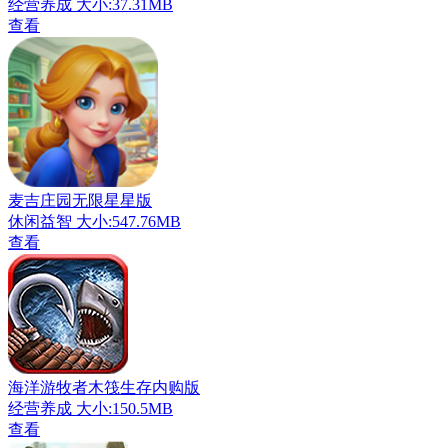
经营养成
大小:37.31MB
查看
麦吉庄园无限星星版
休闲益智
大小:547.76MB
查看
海洋游牧者木筏生存内购版
经营养成
大小:150.5MB
查看