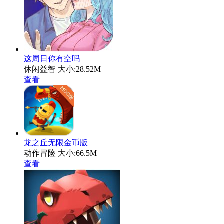
这周日你有空吗
休闲益智
大小:28.52M
查看
龙之丘无限金币版
动作冒险
大小:66.5M
查看