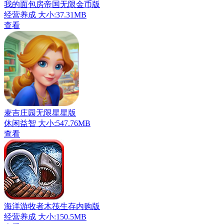
我的面包房帝国无限金币版
经营养成
大小:37.31MB
查看
麦吉庄园无限星星版
休闲益智
大小:547.76MB
查看
海洋游牧者木筏生存内购版
经营养成
大小:150.5MB