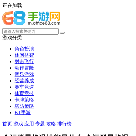
正在加载
游戏分类
角色扮演
休闲益智
射击飞行
动作冒险
音乐游戏
经营养成
赛车竞速
体育竞技
卡牌策略
塔防策略
BT手游
首页
游戏
应用
专题
攻略
排行榜