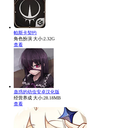
帕斯卡契约
角色扮演
大小:2.32G
查看
蛊惑的幼虫安卓汉化版
经营养成
大小:28.18MB
查看