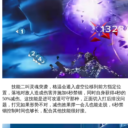
技能二叫灵魂突袭，格温会遁入虚空位移到前方指定位
置，落地对敌人造成伤害并施加6秒禁锢，同时自身获得4秒的
50%减伤。这技能是进可攻退可守那种，正面切入打后排没问
题，打完如果形势不对，减伤效果撑一会儿也能走脱，6秒禁
锢控制时间也够长，配合其他技能很好接。