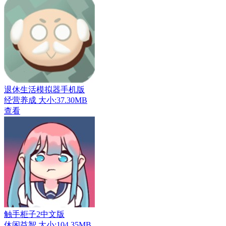
退休生活模拟器手机版
经营养成
大小:37.30MB
查看
触手柜子2中文版
休闲益智
大小:104.35MB