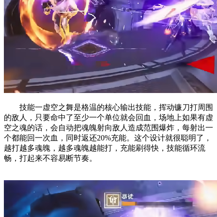
技能一虚空之舞是格温的核心输出技能，挥动镰刀打周围
的敌人，只要命中了至少一个单位就会回血，场地上如果有虚
空之魂的话，会自动把魂魄射向敌人造成范围爆炸，每射出一
个都能回一次血，同时返还20%充能。这个设计就很聪明了，
越打越多魂魄，越多魂魄越能打，充能刷得快，技能循环流
畅，打起来不容易断节奏。