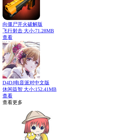
向僵尸开火破解版
飞行射击
大小:71.28MB
查看
D4DJ电音派对中文版
休闲益智
大小:152.41MB
查看
查看更多