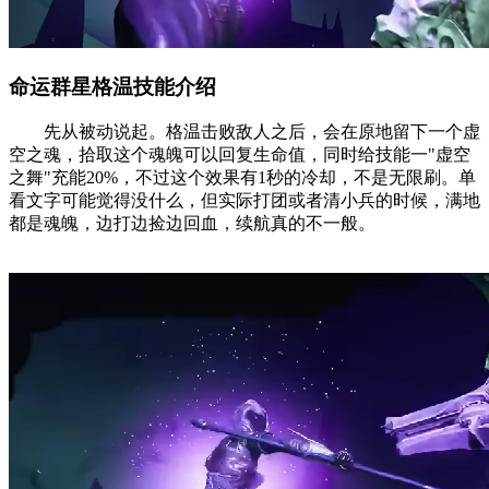
命运群星格温技能介绍
先从被动说起。格温击败敌人之后，会在原地留下一个虚
空之魂，拾取这个魂魄可以回复生命值，同时给技能一"虚空
之舞"充能20%，不过这个效果有1秒的冷却，不是无限刷。单
看文字可能觉得没什么，但实际打团或者清小兵的时候，满地
都是魂魄，边打边捡边回血，续航真的不一般。