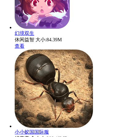
幻境双生
休闲益智
大小:84.39M
查看
小小蚁国国际服