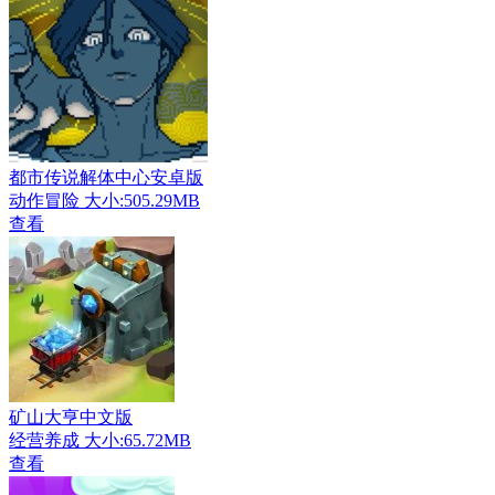
都市传说解体中心安卓版
动作冒险
大小:505.29MB
查看
矿山大亨中文版
经营养成
大小:65.72MB
查看