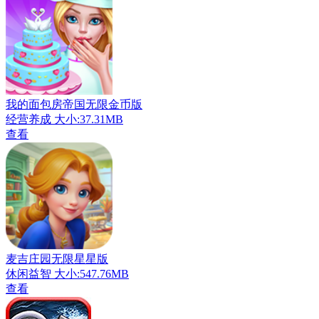
我的面包房帝国无限金币版
经营养成
大小:37.31MB
查看
麦吉庄园无限星星版
休闲益智
大小:547.76MB
查看