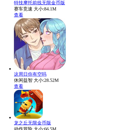
特技摩托前线无限金币版
赛车竞速
大小:84.1M
查看
这周日你有空吗
休闲益智
大小:28.52M
查看
龙之丘无限金币版
动作冒险
大小:66.5M