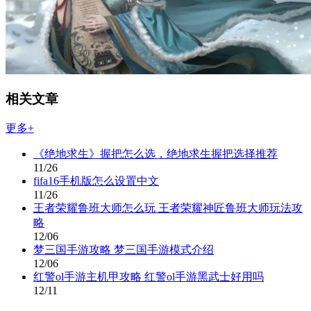
相关文章
更多+
《绝地求生》握把怎么选，绝地求生握把选择推荐
11/26
fifa16手机版怎么设置中文
11/26
王者荣耀鲁班大师怎么玩 王者荣耀神匠鲁班大师玩法攻
略
12/06
梦三国手游攻略 梦三国手游模式介绍
12/06
红警ol手游主机甲攻略 红警ol手游黑武士好用吗
12/11