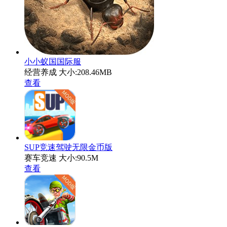
小小蚁国国际服
经营养成
大小:208.46MB
查看
SUP竞速驾驶无限金币版
赛车竞速
大小:90.5M
查看