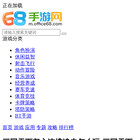
正在加载
游戏分类
角色扮演
休闲益智
射击飞行
动作冒险
音乐游戏
经营养成
赛车竞速
体育竞技
卡牌策略
塔防策略
BT手游
首页
游戏
应用
专题
攻略
排行榜