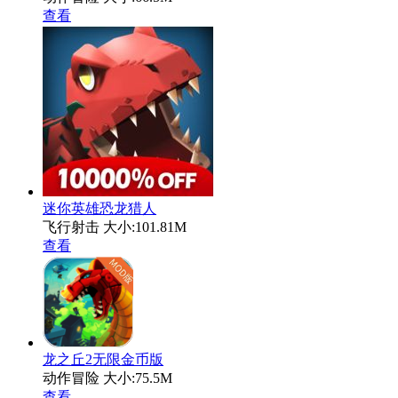
查看
迷你英雄恐龙猎人
飞行射击
大小:101.81M
查看
龙之丘2无限金币版
动作冒险
大小:75.5M
查看