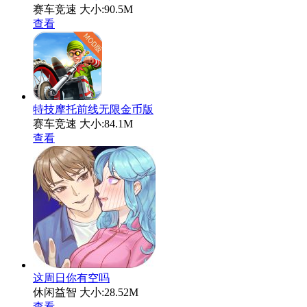
赛车竞速
大小:90.5M
查看
特技摩托前线无限金币版
赛车竞速
大小:84.1M
查看
这周日你有空吗
休闲益智
大小:28.52M
查看