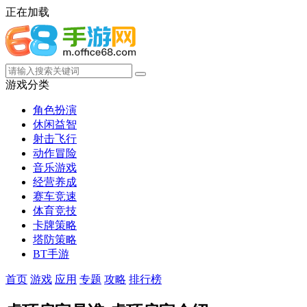
正在加载
游戏分类
角色扮演
休闲益智
射击飞行
动作冒险
音乐游戏
经营养成
赛车竞速
体育竞技
卡牌策略
塔防策略
BT手游
首页
游戏
应用
专题
攻略
排行榜