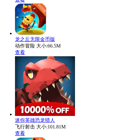
龙之丘无限金币版
动作冒险
大小:66.5M
查看
迷你英雄恐龙猎人
飞行射击
大小:101.81M
查看