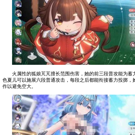
火属性的狐娘芃芃擅长范围伤害，她的前三段普攻能为蓄力
色夏儿可以施展六段普通攻击，每段之后都能衔接蓄力投掷，她
作以避免空大。