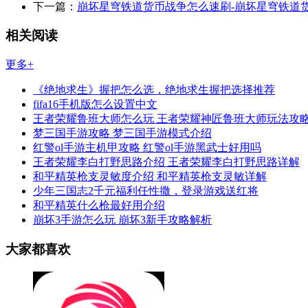
下一篇：
崩坏星穹铁道货币战争怎么速刷-崩坏星穹铁道
相关阅读
更多+
《绝地求生》握把怎么选，绝地求生握把选择推荐
fifa16手机版怎么设置中文
王者荣耀鲁班大师怎么玩 王者荣耀神匠鲁班大师玩法攻
梦三国手游攻略 梦三国手游模式介绍
红警ol手游主机甲攻略 红警ol手游黑武士好用吗
王者荣耀李白打野思路介绍 王者荣耀李白打野思路详解
和平精英枪支灵敏度介绍 和平精英枪支灵敏详解
少年三国志2千元福利任性撒，登录游戏送红将
和平精英什么枪最好用介绍
崩坏3手游怎么玩 崩坏3新手攻略解析
大家都喜欢