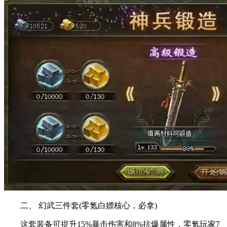
二、 幻武三件套(零氪白嫖核心，必拿)
这套装备可提升15%暴击伤害和8%抗爆属性，零氪玩家7