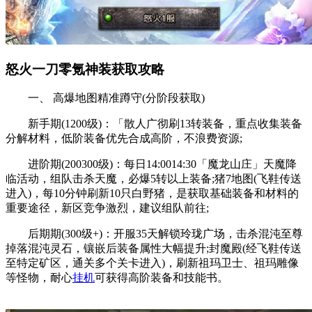
怒火一刀零氪神装获取攻略
一、 高爆地图精准蹲守(分阶段获取)
新手期(1200级)：「散人广彻刷13转装备，重点收集装备
分解材料，低阶装备优先合成高阶，不浪费资源;
进阶期(200300级)：每日14:0014:30「魔龙山庄」天魔降
临活动，组队击杀天魔，必爆5转以上装备;猪7地图(飞鞋传送
进入)，每10分钟刷新10只白野猪，是获取基础装备和材料的
重要途径，新区竞争激烈，建议组队前往;
后期期(300级+)：开服35天解锁玲珑广场，击杀混沌至尊
掉落混沌灵石，镶嵌后装备属性大幅提升;封魔殿(经飞鞋传送
至特定矿区，通关多个关卡进入)，刷新祖玛卫士、祖玛雕像
等怪物，耐心
挂机
可获得高阶装备和技能书。