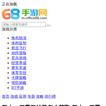
正在加载
游戏分类
角色扮演
休闲益智
射击飞行
动作冒险
音乐游戏
经营养成
赛车竞速
体育竞技
卡牌策略
塔防策略
BT手游
首页
游戏
应用
专题
攻略
排行榜