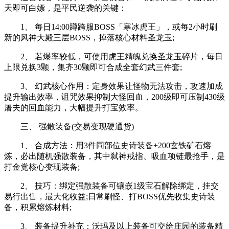
天即可白嫖，是平民逆袭的关键：
1、 每日14:00蹲跨服BOSS「寒冰虎王」，或每2小时刷
新的风神大殿三层BOSS，掉落核心材料圣龙玉;
2、 若爆率较低，可使用虎王精魄兑换圣龙玉碎片，每日
上限兑换3颗，集齐30颗即可合成全套幻武三件套;
3、 幻武核心作用：定身效果让怪物无法攻击，攻速加成
提升输出效率，诅咒效果抑制大怪回血，200级即可压制430级
屠夫的回血能力，大幅提升打宝效率。
三、 强散装备(交易变现硬通货)
1、 合成方法：用3件同部位史诗装备+200玄铁矿石熔
炼，必出随机强散装备，其中弑神戒指、吸血项链最抢手，是
打金党核心变现装备;
2、 技巧：绑定强散装备可镶嵌1级宝石解除绑定，挂交
易行出售，最大化收益;日常刷怪、打BOSS优先收集史诗装
备，积累熔炼材料;
3、 装备提升补充：沃玛及以上装备可交给庄园的装备精