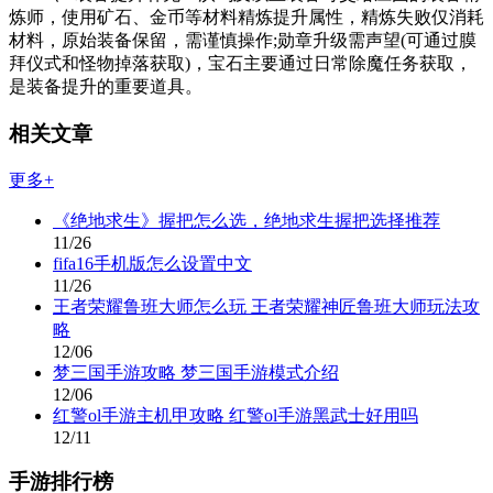
炼师，使用矿石、金币等材料精炼提升属性，精炼失败仅消耗
材料，原始装备保留，需谨慎操作;勋章升级需声望(可通过膜
拜仪式和怪物掉落获取)，宝石主要通过日常除魔任务获取，
是装备提升的重要道具。
相关文章
更多+
《绝地求生》握把怎么选，绝地求生握把选择推荐
11/26
fifa16手机版怎么设置中文
11/26
王者荣耀鲁班大师怎么玩 王者荣耀神匠鲁班大师玩法攻
略
12/06
梦三国手游攻略 梦三国手游模式介绍
12/06
红警ol手游主机甲攻略 红警ol手游黑武士好用吗
12/11
手游排行榜