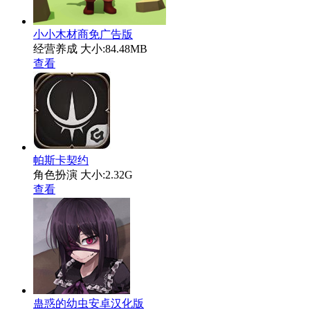
小小木材商免广告版
经营养成
大小:84.48MB
查看
帕斯卡契约
角色扮演
大小:2.32G
查看
蛊惑的幼虫安卓汉化版