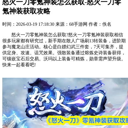
怒火一刀零氪神装怎么获取-怒火一刀零
氪神装获取攻略
时间：2026-03-19 17:18:30
来源：68手游网
作者：佚名
怒火一刀零氪神装怎么获取?怒火一刀零氪神装获取相信
很多玩家都有研究过，新手期在散人广场刷13转装备，进阶期
参与魔龙山庄活动。核心是白嫖幻武三件套，7天可集齐，提
供定身、攻速、诅咒效果。强散装备通过熔炼史诗装备获得，
可镶嵌宝石后交易。沃玛以上装备可精炼，勋章需声望升级。
快来一起看看吧!