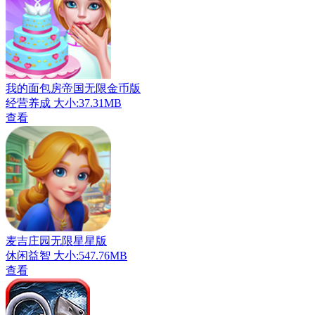
我的面包房帝国无限金币版
经营养成
大小:37.31MB
查看
麦吉庄园无限星星版
休闲益智
大小:547.76MB
查看