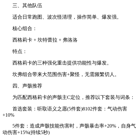
‌三、其他队伍
适合日常跑图、波次怪清理，操作简单、爆发强。
‌核心组合‌：
‌西格莉卡 + 坎特蕾拉 + 弗洛洛‌
‌特点‌：
西格莉卡的三种强化重击提供‌功能性与爆发‌‌。
坎弗组合带来‌大范围伤害+聚怪‌，无需频繁切人‌。
‌四、声骸推荐‌
为匹配西格莉卡的声骸主C定位，推荐以下套装与词条：
‌首选套装‌：‌听取语义之愿‌(5件套)‌8102件套：气动伤害
+10%
5件套：造成声骸技能伤害时，‌声骸暴击率+20%‌，‌自身气
动伤害+15%‌(持续5秒)