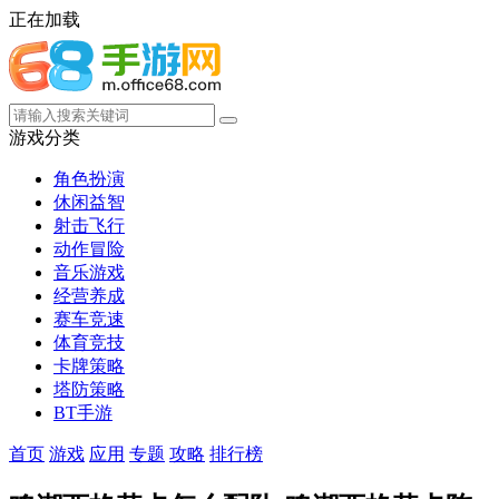
正在加载
游戏分类
角色扮演
休闲益智
射击飞行
动作冒险
音乐游戏
经营养成
赛车竞速
体育竞技
卡牌策略
塔防策略
BT手游
首页
游戏
应用
专题
攻略
排行榜