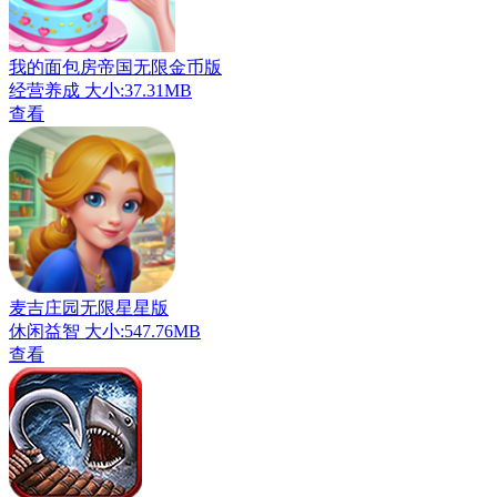
我的面包房帝国无限金币版
经营养成
大小:37.31MB
查看
麦吉庄园无限星星版
休闲益智
大小:547.76MB
查看