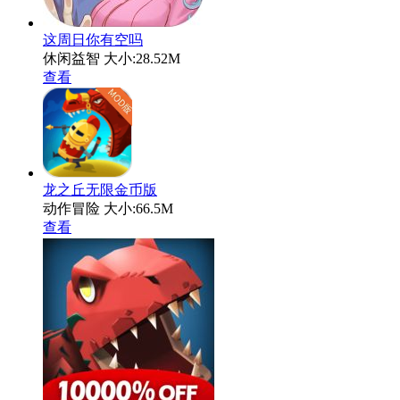
这周日你有空吗
休闲益智
大小:28.52M
查看
龙之丘无限金币版
动作冒险
大小:66.5M
查看