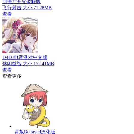
向僵尸开火破解版
飞行射击
大小:71.28MB
查看
D4DJ电音派对中文版
休闲益智
大小:152.41MB
查看
查看更多
背叛Betrayed汉化版