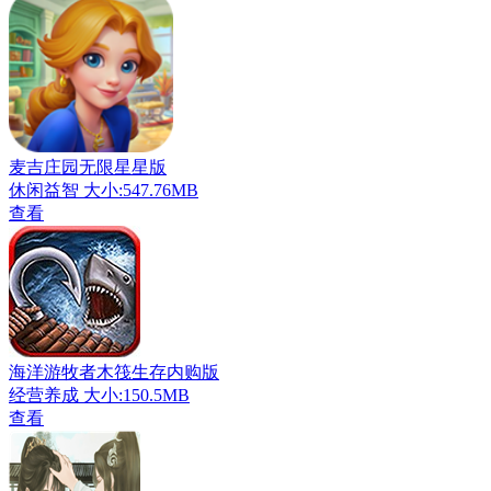
麦吉庄园无限星星版
休闲益智
大小:547.76MB
查看
海洋游牧者木筏生存内购版
经营养成
大小:150.5MB
查看