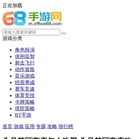
正在加载
游戏分类
角色扮演
休闲益智
射击飞行
动作冒险
音乐游戏
经营养成
赛车竞速
体育竞技
卡牌策略
塔防策略
BT手游
首页
游戏
应用
专题
攻略
排行榜