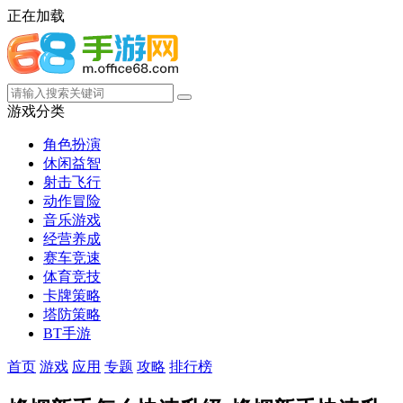
正在加载
游戏分类
角色扮演
休闲益智
射击飞行
动作冒险
音乐游戏
经营养成
赛车竞速
体育竞技
卡牌策略
塔防策略
BT手游
首页
游戏
应用
专题
攻略
排行榜