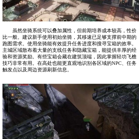
虽然坐骑系统可以叠加属性，但前期培养成本较高，性价
比一般。建议新手使用初始坐骑，其移速已足够支撑前中期的
跑图需求。使用坐骑能有效提升任务进度和搜寻宝箱的效率。
主城区域散布着大量的支线任务和隐藏宝箱，能提供丰厚的经
验和资源奖励。有些宝箱会藏在建筑顶端，因此掌握轻功飞檐
技巧非常有用。在高处也能更直观地识别各区域的NPC、任务
触发点以及周边资源刷新信息。