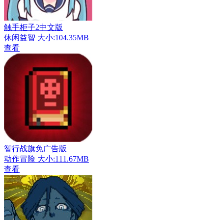
触手柜子2中文版
休闲益智
大小:104.35MB
查看
智行战旗免广告版
动作冒险
大小:111.67MB
查看