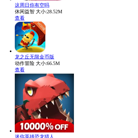
这周日你有空吗
休闲益智
大小:28.52M
查看
龙之丘无限金币版
动作冒险
大小:66.5M
查看
迷你英雄恐龙猎人