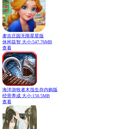
麦吉庄园无限星星版
休闲益智
大小:547.76MB
查看
海洋游牧者木筏生存内购版
经营养成
大小:150.5MB
查看