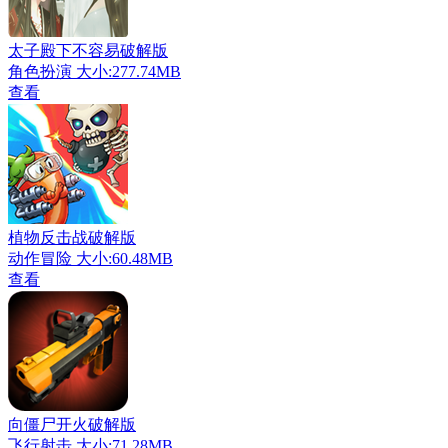
太子殿下不容易破解版
角色扮演
大小:277.74MB
查看
植物反击战破解版
动作冒险
大小:60.48MB
查看
向僵尸开火破解版
飞行射击
大小:71.28MB