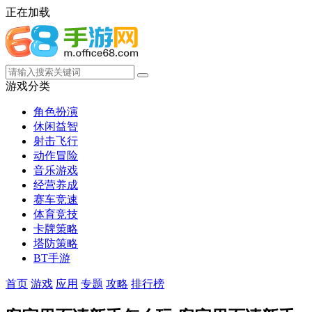
正在加载
游戏分类
角色扮演
休闲益智
射击飞行
动作冒险
音乐游戏
经营养成
赛车竞速
体育竞技
卡牌策略
塔防策略
BT手游
首页
游戏
应用
专题
攻略
排行榜