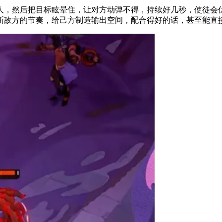
，然后把目标眩晕住，让对方动弹不得，持续好几秒，使徒会优
断敌方的节奏，给己方制造输出空间，配合得好的话，甚至能直