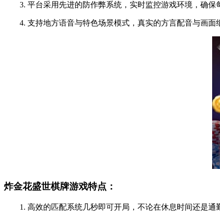
3. 平台采用先进的防作弊系统，实时监控游戏环境，确保
4. 支持地方语音与特色场景模式，真实的方言配音与画面
炸金花盛世棋牌游戏特点：
1. 高效的匹配系统几秒即可开局，不论在休息时间还是通