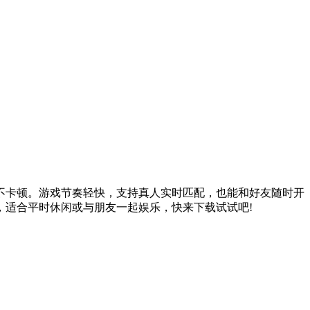
不卡顿。游戏节奏轻快，支持真人实时匹配，也能和好友随时开
，适合平时休闲或与朋友一起娱乐，快来下载试试吧!