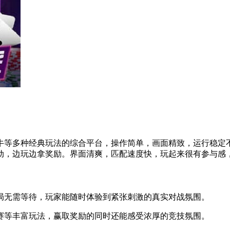
牛等多种经典玩法的综合平台，操作简单，画面精致，运行稳定
动，边玩边拿奖励。界面清爽，匹配速度快，玩起来很有参与感
局无需等待，玩家能随时体验到紧张刺激的真实对战氛围。
赛等丰富玩法，赢取奖励的同时还能感受浓厚的竞技氛围。