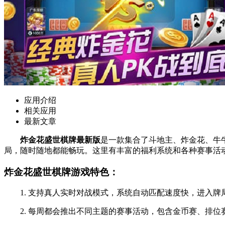
应用介绍
相关应用
最新文章
炸金花盛世棋牌最新版
是一款集合了斗地主、炸金花、牛
局，随时随地都能畅玩。这里有丰富的福利系统和各种赛事活
炸金花盛世棋牌游戏特色：
1. 支持真人实时对战模式，系统自动匹配速度快，进入牌
2. 每周都会推出不同主题的赛事活动，包含金币赛、排位