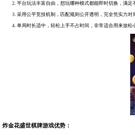
2. 平台玩法丰富自由，想玩哪种模式都能即时切换，满足
3. 采用公平竞技机制，匹配规则公开透明，完全凭实力对
4. 单局时长适中，轻松上手不占时间，非常适合用来放松
炸金花盛世棋牌游戏优势：