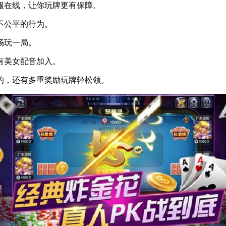
在线，让你玩牌更有保障。
不公平的行为。
畅玩一局。
有美女配音加入。
，还有多重奖励玩牌轻松领。