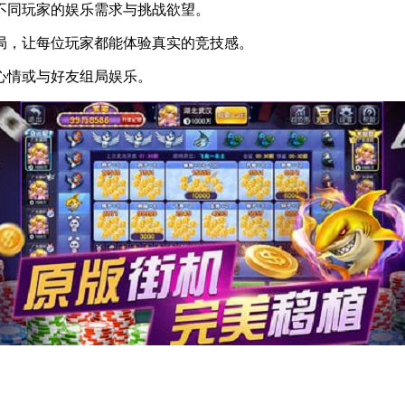
不同玩家的娱乐需求与挑战欲望。
局，让每位玩家都能体验真实的竞技感。
心情或与好友组局娱乐。