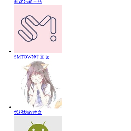
新欢乐赢三张
SMTOWN中文版
线报坊软件盒