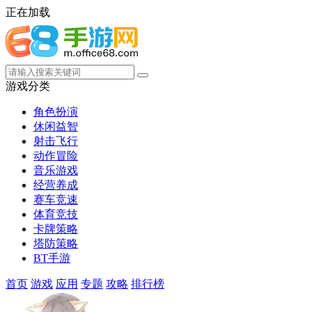
正在加载
游戏分类
角色扮演
休闲益智
射击飞行
动作冒险
音乐游戏
经营养成
赛车竞速
体育竞技
卡牌策略
塔防策略
BT手游
首页
游戏
应用
专题
攻略
排行榜