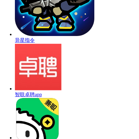
异星指令
智联卓聘app