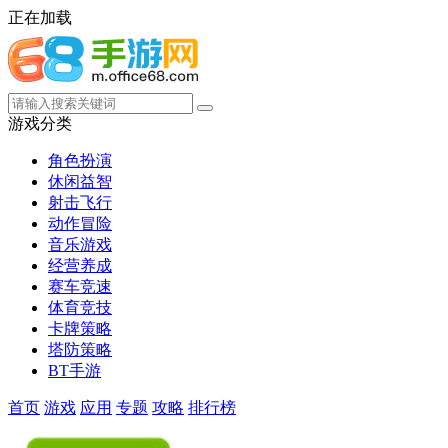
正在加载
游戏分类
角色扮演
休闲益智
射击飞行
动作冒险
音乐游戏
经营养成
赛车竞速
体育竞技
卡牌策略
塔防策略
BT手游
首页
游戏
应用
专题
攻略
排行榜