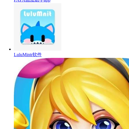
LuluMintr软件