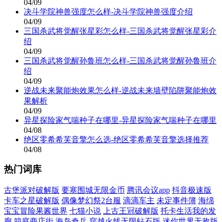
04/09
决斗学院神兽强度怎么样-决斗学院神兽强度介绍
04/09
三国杀武将觉醒张星彩怎么样-三国杀武将觉醒张星彩介
绍
04/09
三国杀武将觉醒孙鲁班怎么样-三国杀武将觉醒孙鲁班介
绍
04/09
逆战未来聚能炮效果怎么样-逆战未来墙壁陷阱聚能炮效
果解析
04/09
异星探险家气喘种子在哪里-异星探险家气喘种子在哪里
04/08
绝区零希希芙音擎怎么选-绝区零希希芙音擎选择推荐
04/08
热门词库
古堡派对破解版
要塞围城无限金币
腾讯会议app
抖音极速版
卡车之星破解版
偶像梦幻祭2台服
滴滴车主
未定事件簿
海绵
宝宝冒险果酱世界
七猫小说
上古王冠破解版
托卡生活我的发
廊
箱庭商店街
海岛奇兵
穿越火线无限钻石版
迷你世界无敌版