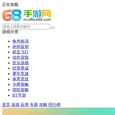
正在加载
游戏分类
角色扮演
休闲益智
射击飞行
动作冒险
音乐游戏
经营养成
赛车竞速
体育竞技
卡牌策略
塔防策略
BT手游
首页
游戏
应用
专题
攻略
排行榜