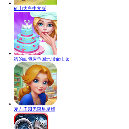
矿山大亨中文版
我的面包房帝国无限金币版
麦吉庄园无限星星版