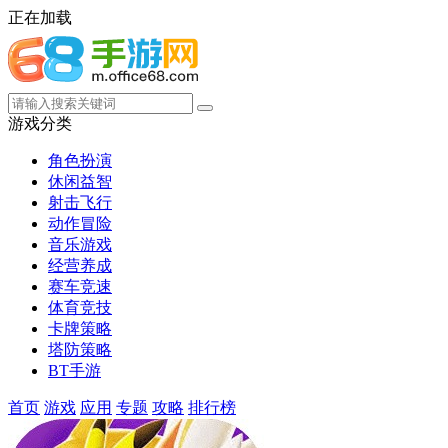
正在加载
游戏分类
角色扮演
休闲益智
射击飞行
动作冒险
音乐游戏
经营养成
赛车竞速
体育竞技
卡牌策略
塔防策略
BT手游
首页
游戏
应用
专题
攻略
排行榜