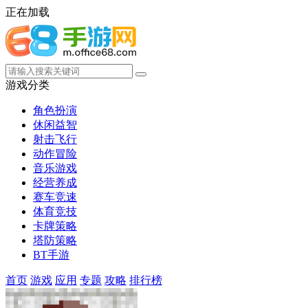
正在加载
游戏分类
角色扮演
休闲益智
射击飞行
动作冒险
音乐游戏
经营养成
赛车竞速
体育竞技
卡牌策略
塔防策略
BT手游
首页
游戏
应用
专题
攻略
排行榜