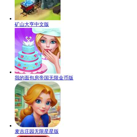
矿山大亨中文版
我的面包房帝国无限金币版
麦吉庄园无限星星版