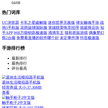
04/08
热门词库
UC浏览器
卡车之星破解版
迷你世界无敌版
倩女幽魂手游
战
地5手机版
花雨旋律国际服
英雄联盟电竞经理
箱庭商店街
知
乎APP
Wifi万能钥匙极速版
滴滴车主
猫和老鼠游戏
偶像梦幻
祭2台服
免费看直播的软件哪个好
未定事件簿
抖音极速版
手游排行榜
最新排行
最热排行
评分最高
退休生活模拟器手机版
经营养成
大小:37.30MB
查看
触手柜子2中文版
休闲益智
大小:104.35MB