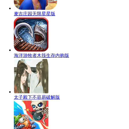
麦吉庄园无限星星版
海洋游牧者木筏生存内购版
太子殿下不容易破解版