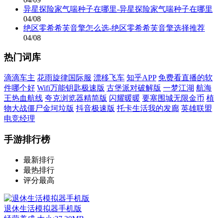
异星探险家气喘种子在哪里-异星探险家气喘种子在哪里
04/08
绝区零希希芙音擎怎么选-绝区零希希芙音擎选择推荐
04/08
热门词库
滴滴车主
花雨旋律国际服
漂移飞车
知乎APP
免费看直播的软
件哪个好
Wifi万能钥匙极速版
古堡派对破解版
一梦江湖
航海
王热血航线
夸克浏览器精简版
闪耀暖暖
要塞围城无限金币
植
物大战僵尸金坷垃版
抖音极速版
托卡生活我的发廊
英雄联盟
电竞经理
手游排行榜
最新排行
最热排行
评分最高
退休生活模拟器手机版