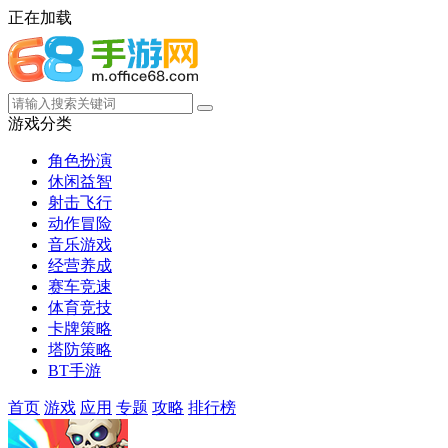
正在加载
游戏分类
角色扮演
休闲益智
射击飞行
动作冒险
音乐游戏
经营养成
赛车竞速
体育竞技
卡牌策略
塔防策略
BT手游
首页
游戏
应用
专题
攻略
排行榜