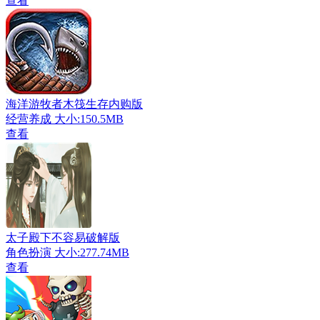
查看
海洋游牧者木筏生存内购版
经营养成
大小:150.5MB
查看
太子殿下不容易破解版
角色扮演
大小:277.74MB
查看