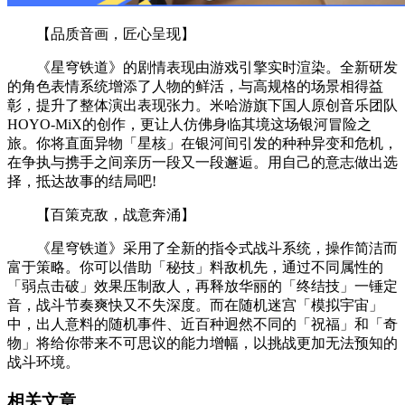
【品质音画，匠心呈现】
《星穹铁道》的剧情表现由游戏引擎实时渲染。全新研发
的角色表情系统增添了人物的鲜活，与高规格的场景相得益
彰，提升了整体演出表现张力。米哈游旗下国人原创音乐团队
HOYO-MiX的创作，更让人仿佛身临其境这场银河冒险之
旅。你将直面异物「星核」在银河间引发的种种异变和危机，
在争执与携手之间亲历一段又一段邂逅。用自己的意志做出选
择，抵达故事的结局吧!
【百策克敌，战意奔涌】
《星穹铁道》采用了全新的指令式战斗系统，操作简洁而
富于策略。你可以借助「秘技」料敌机先，通过不同属性的
「弱点击破」效果压制敌人，再释放华丽的「终结技」一锤定
音，战斗节奏爽快又不失深度。而在随机迷宫「模拟宇宙」
中，出人意料的随机事件、近百种迥然不同的「祝福」和「奇
物」将给你带来不可思议的能力增幅，以挑战更加无法预知的
战斗环境。
相关文章