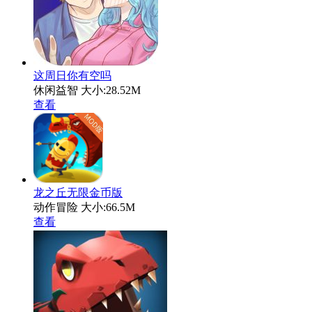
这周日你有空吗
休闲益智
大小:28.52M
查看
龙之丘无限金币版
动作冒险
大小:66.5M
查看