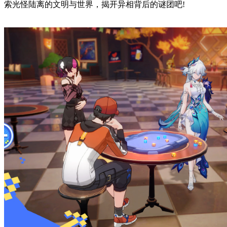
索光怪陆离的文明与世界，揭开异相背后的谜团吧!