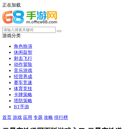
正在加载
游戏分类
角色扮演
休闲益智
射击飞行
动作冒险
音乐游戏
经营养成
赛车竞速
体育竞技
卡牌策略
塔防策略
BT手游
首页
游戏
应用
专题
攻略
排行榜