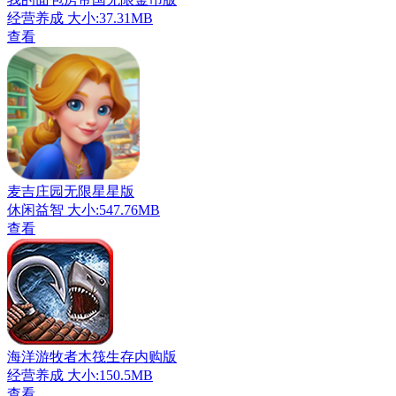
经营养成
大小:37.31MB
查看
麦吉庄园无限星星版
休闲益智
大小:547.76MB
查看
海洋游牧者木筏生存内购版
经营养成
大小:150.5MB
查看