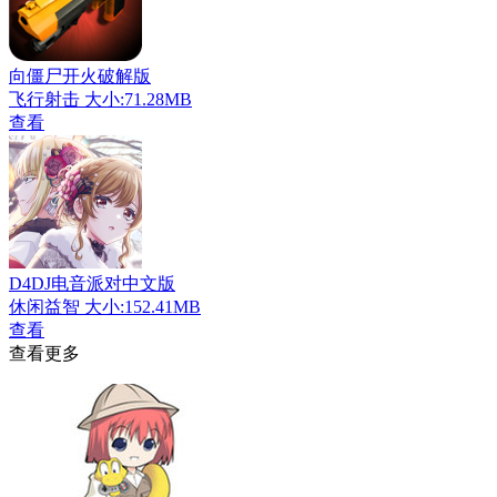
向僵尸开火破解版
飞行射击
大小:71.28MB
查看
D4DJ电音派对中文版
休闲益智
大小:152.41MB
查看
查看更多