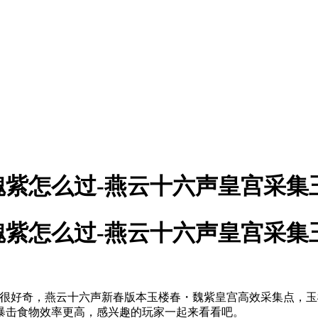
紫怎么过-燕云十六声皇宫采集
紫怎么过-燕云十六声皇宫采集
奇，燕云十六声新春版本玉楼春・魏紫皇宫高效采集点，玉楼春、
暴击食物效率更高，感兴趣的玩家一起来看看吧。