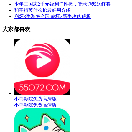
少年三国志2千元福利任性撒，登录游戏送红将
和平精英什么枪最好用介绍
崩坏3手游怎么玩 崩坏3新手攻略解析
大家都喜欢
小鸟影院免费高清版
小鸟影院免费高清版