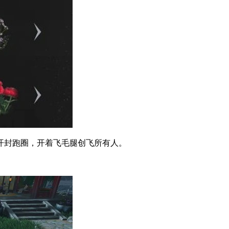
封跑圈，开着飞毛腿创飞所有人。