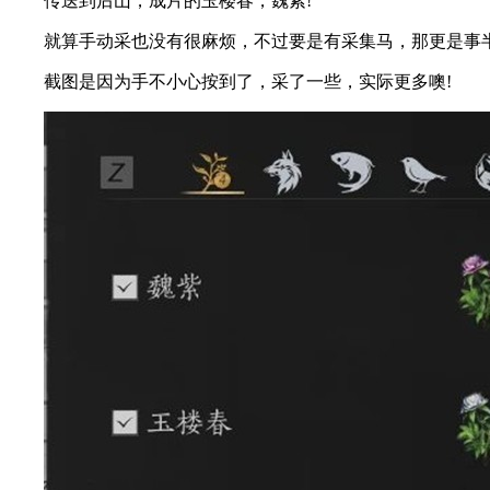
传送到后山，成片的玉楼春，魏紫!
就算手动采也没有很麻烦，不过要是有采集马，那更是事半
截图是因为手不小心按到了，采了一些，实际更多噢!