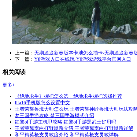
上一篇：
无期迷途新春版本卡池怎么抽卡-无期迷途新春
下一篇：
Y8游戏入口在线玩-Y8游戏游戏平台官网入口
相关阅读
更多+
《绝地求生》握把怎么选，绝地求生握把选择推荐
fifa16手机版怎么设置中文
王者荣耀鲁班大师怎么玩 王者荣耀神匠鲁班大师玩法攻
梦三国手游攻略 梦三国手游模式介绍
红警ol手游主机甲攻略 红警ol手游黑武士好用吗
王者荣耀李白打野思路介绍 王者荣耀李白打野思路详解
和平精英枪支灵敏度介绍 和平精英枪支灵敏详解