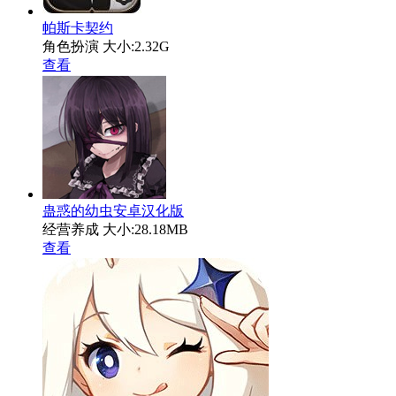
帕斯卡契约
角色扮演
大小:2.32G
查看
蛊惑的幼虫安卓汉化版
经营养成
大小:28.18MB
查看