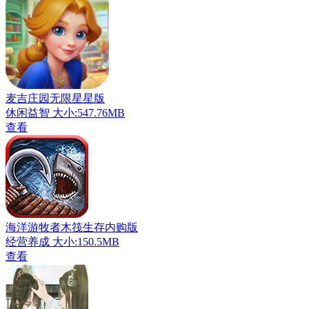
麦吉庄园无限星星版
休闲益智
大小:547.76MB
查看
海洋游牧者木筏生存内购版
经营养成
大小:150.5MB
查看