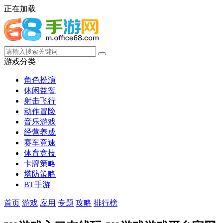
正在加载
游戏分类
角色扮演
休闲益智
射击飞行
动作冒险
音乐游戏
经营养成
赛车竞速
体育竞技
卡牌策略
塔防策略
BT手游
首页
游戏
应用
专题
攻略
排行榜