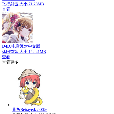
飞行射击
大小:71.28MB
查看
D4DJ电音派对中文版
休闲益智
大小:152.41MB
查看
查看更多
背叛Betrayed汉化版