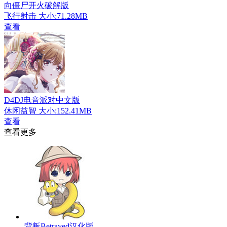
向僵尸开火破解版
飞行射击
大小:71.28MB
查看
D4DJ电音派对中文版
休闲益智
大小:152.41MB
查看
查看更多
背叛Betrayed汉化版