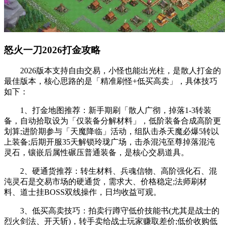
怒火一刀2026打金攻略
2026版本支持自由交易，小怪也能出光柱，是散人打金的
最佳版本，核心思路的是「精准刷怪+低买高卖」，具体技巧
如下：
1、打金地图推荐：新手期刷「散人广彻，掉落1-3转装
备，自动拾取设为「仅装备分解材料」，低阶装备合成高阶更
划算;进阶期参与「天魔降临」活动，组队击杀天魔必爆5转以
上装备;后期开服35天解锁玲珑广场，击杀混沌至尊掉落混沌
灵石，镶嵌后属性碾压普通装备，是核心交易道具。
2、硬通货推荐：转生材料、兵魂信物、高阶强化石、混
沌灵石是交易市场的硬通货，需求大、价格稳定;法师刷材
料、道士挂BOSS双线操作，日均收益可观。
3、低买高卖技巧：拍卖行蹲守低价技能书(尤其是战士的
烈火剑法、开天斩)，转手卖给战士玩家赚取差价;低价收购低