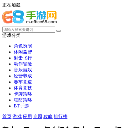
正在加载
游戏分类
角色扮演
休闲益智
射击飞行
动作冒险
音乐游戏
经营养成
赛车竞速
体育竞技
卡牌策略
塔防策略
BT手游
首页
游戏
应用
专题
攻略
排行榜