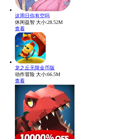
这周日你有空吗
休闲益智
大小:28.52M
查看
龙之丘无限金币版
动作冒险
大小:66.5M
查看