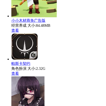
小小木材商免广告版
经营养成
大小:84.48MB
查看
帕斯卡契约
角色扮演
大小:2.32G
查看