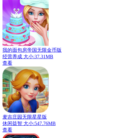
我的面包房帝国无限金币版
经营养成
大小:37.31MB
查看
麦吉庄园无限星星版
休闲益智
大小:547.76MB
查看