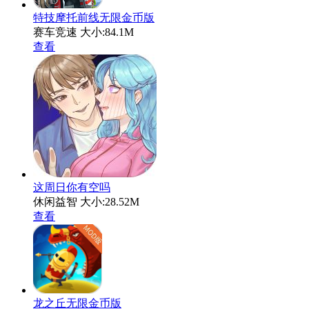
特技摩托前线无限金币版
赛车竞速
大小:84.1M
查看
这周日你有空吗
休闲益智
大小:28.52M
查看
龙之丘无限金币版