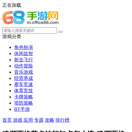
正在加载
游戏分类
角色扮演
休闲益智
射击飞行
动作冒险
音乐游戏
经营养成
赛车竞速
体育竞技
卡牌策略
塔防策略
BT手游
首页
游戏
应用
专题
攻略
排行榜