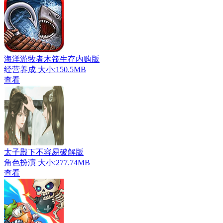
海洋游牧者木筏生存内购版
经营养成
大小:150.5MB
查看
太子殿下不容易破解版
角色扮演
大小:277.74MB
查看