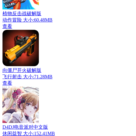
植物反击战破解版
动作冒险
大小:60.48MB
查看
向僵尸开火破解版
飞行射击
大小:71.28MB
查看
D4DJ电音派对中文版
休闲益智
大小:152.41MB