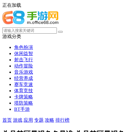
正在加载
游戏分类
角色扮演
休闲益智
射击飞行
动作冒险
音乐游戏
经营养成
赛车竞速
体育竞技
卡牌策略
塔防策略
BT手游
首页
游戏
应用
专题
攻略
排行榜