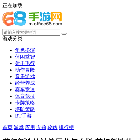
正在加载
游戏分类
角色扮演
休闲益智
射击飞行
动作冒险
音乐游戏
经营养成
赛车竞速
体育竞技
卡牌策略
塔防策略
BT手游
首页
游戏
应用
专题
攻略
排行榜