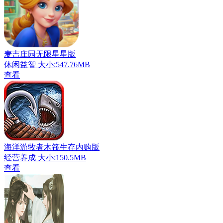
麦吉庄园无限星星版
休闲益智
大小:547.76MB
查看
海洋游牧者木筏生存内购版
经营养成
大小:150.5MB
查看