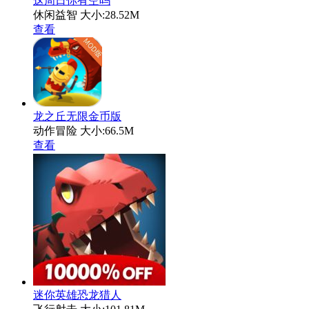
这周日你有空吗
休闲益智
大小:28.52M
查看
龙之丘无限金币版
动作冒险
大小:66.5M
查看
迷你英雄恐龙猎人