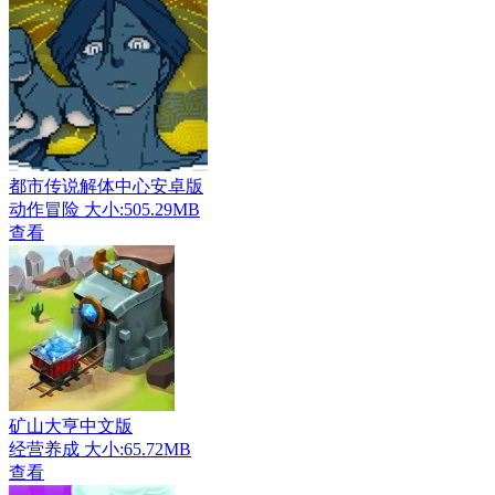
都市传说解体中心安卓版
动作冒险
大小:505.29MB
查看
矿山大亨中文版
经营养成
大小:65.72MB
查看