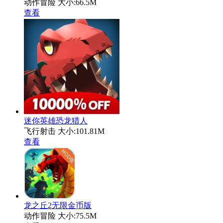
动作冒险
大小:66.5M
查看
迷你英雄恐龙猎人
飞行射击
大小:101.81M
查看
龙之丘2无限金币版
动作冒险
大小:75.5M