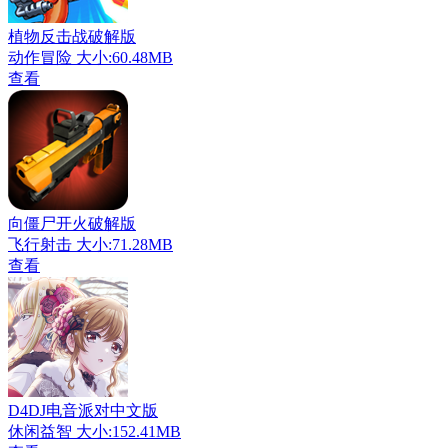
植物反击战破解版
动作冒险
大小:60.48MB
查看
向僵尸开火破解版
飞行射击
大小:71.28MB
查看
D4DJ电音派对中文版
休闲益智
大小:152.41MB