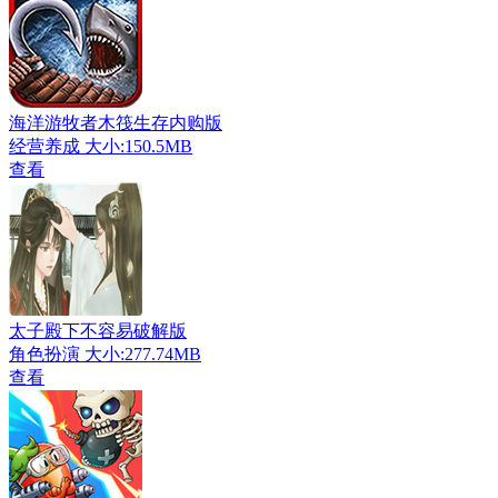
海洋游牧者木筏生存内购版
经营养成
大小:150.5MB
查看
太子殿下不容易破解版
角色扮演
大小:277.74MB
查看