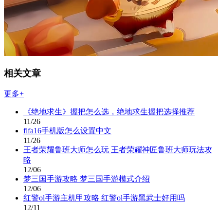
相关文章
更多+
《绝地求生》握把怎么选，绝地求生握把选择推荐
11/26
fifa16手机版怎么设置中文
11/26
王者荣耀鲁班大师怎么玩 王者荣耀神匠鲁班大师玩法攻
略
12/06
梦三国手游攻略 梦三国手游模式介绍
12/06
红警ol手游主机甲攻略 红警ol手游黑武士好用吗
12/11