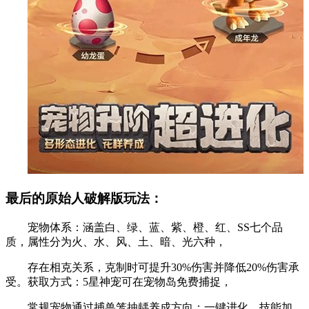
最后的原始人破解版玩法：
宠物体系：涵盖白、绿、蓝、紫、橙、红、SS七个品
质，属性分为火、水、风、土、暗、光六种，
存在相克关系，克制时可提升30%伤害并降低20%伤害承
受。获取方式：5星神宠可在宠物岛免费捕捉，
常规宠物通过捕兽笼抽龋养成方向：一键进化、技能加