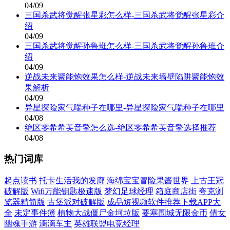
04/09
三国杀武将觉醒张星彩怎么样-三国杀武将觉醒张星彩介
绍
04/09
三国杀武将觉醒孙鲁班怎么样-三国杀武将觉醒孙鲁班介
绍
04/09
逆战未来聚能炮效果怎么样-逆战未来墙壁陷阱聚能炮效
果解析
04/09
异星探险家气喘种子在哪里-异星探险家气喘种子在哪里
04/08
绝区零希希芙音擎怎么选-绝区零希希芙音擎选择推荐
04/08
热门词库
起点读书
托卡生活我的发廊
海绵宝宝冒险果酱世界
上古王冠
破解版
Wifi万能钥匙极速版
梦幻足球经理
箱庭商店街
夸克浏
览器精简版
古堡派对破解版
成品短视频软件推荐下载APP大
全
未定事件簿
植物大战僵尸金坷垃版
要塞围城无限金币
倩女
幽魂手游
滴滴车主
英雄联盟电竞经理