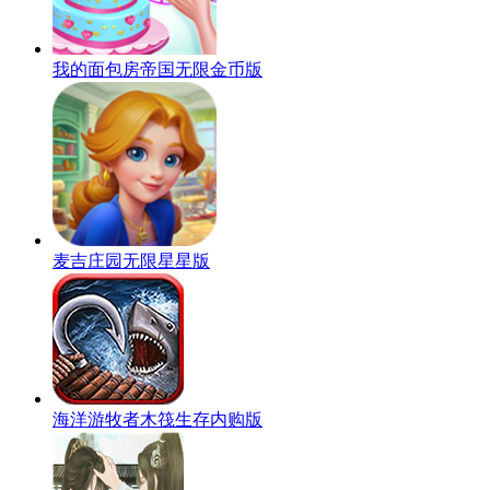
我的面包房帝国无限金币版
麦吉庄园无限星星版
海洋游牧者木筏生存内购版