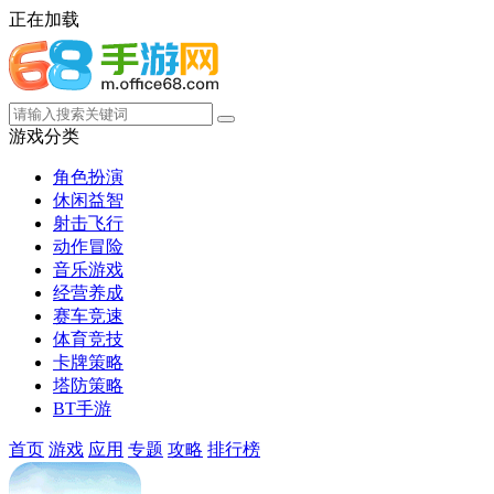
正在加载
游戏分类
角色扮演
休闲益智
射击飞行
动作冒险
音乐游戏
经营养成
赛车竞速
体育竞技
卡牌策略
塔防策略
BT手游
首页
游戏
应用
专题
攻略
排行榜