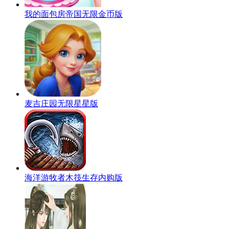
我的面包房帝国无限金币版
麦吉庄园无限星星版
海洋游牧者木筏生存内购版