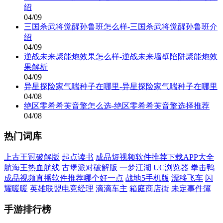
绍
04/09
三国杀武将觉醒孙鲁班怎么样-三国杀武将觉醒孙鲁班介
绍
04/09
逆战未来聚能炮效果怎么样-逆战未来墙壁陷阱聚能炮效
果解析
04/09
异星探险家气喘种子在哪里-异星探险家气喘种子在哪里
04/08
绝区零希希芙音擎怎么选-绝区零希希芙音擎选择推荐
04/08
热门词库
上古王冠破解版
起点读书
成品短视频软件推荐下载APP大全
航海王热血航线
古堡派对破解版
一梦江湖
UC浏览器
拳击鸭
成品视频直播软件推荐哪个好一点
战地5手机版
漂移飞车
闪
耀暖暖
英雄联盟电竞经理
滴滴车主
箱庭商店街
未定事件簿
手游排行榜