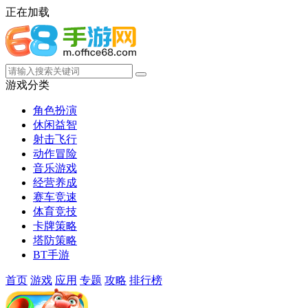
正在加载
游戏分类
角色扮演
休闲益智
射击飞行
动作冒险
音乐游戏
经营养成
赛车竞速
体育竞技
卡牌策略
塔防策略
BT手游
首页
游戏
应用
专题
攻略
排行榜