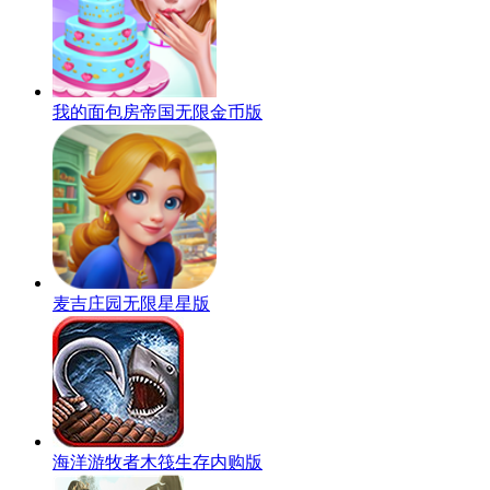
我的面包房帝国无限金币版
麦吉庄园无限星星版
海洋游牧者木筏生存内购版