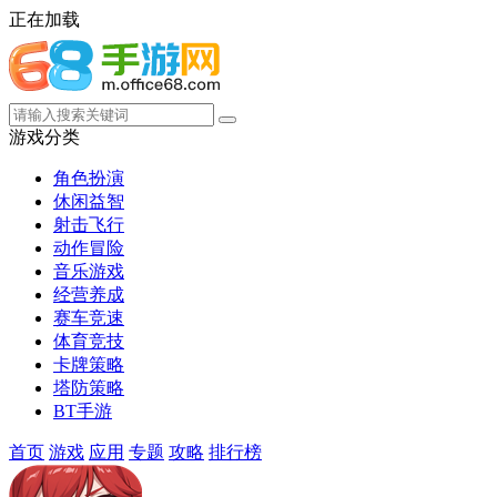
正在加载
游戏分类
角色扮演
休闲益智
射击飞行
动作冒险
音乐游戏
经营养成
赛车竞速
体育竞技
卡牌策略
塔防策略
BT手游
首页
游戏
应用
专题
攻略
排行榜