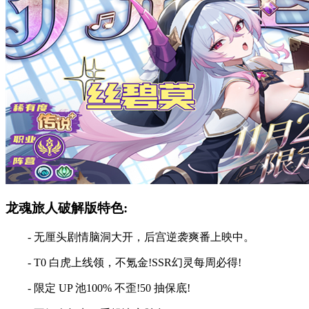
龙魂旅人破解版特色:
- 无厘头剧情脑洞大开，后宫逆袭爽番上映中。
- T0 白虎上线领，不氪金!SSR幻灵每周必得!
- 限定 UP 池100% 不歪!50 抽保底!