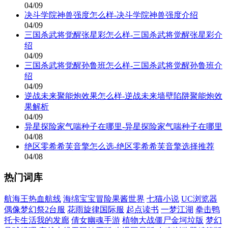
04/09
决斗学院神兽强度怎么样-决斗学院神兽强度介绍
04/09
三国杀武将觉醒张星彩怎么样-三国杀武将觉醒张星彩介
绍
04/09
三国杀武将觉醒孙鲁班怎么样-三国杀武将觉醒孙鲁班介
绍
04/09
逆战未来聚能炮效果怎么样-逆战未来墙壁陷阱聚能炮效
果解析
04/09
异星探险家气喘种子在哪里-异星探险家气喘种子在哪里
04/08
绝区零希希芙音擎怎么选-绝区零希希芙音擎选择推荐
04/08
热门词库
航海王热血航线
海绵宝宝冒险果酱世界
七猫小说
UC浏览器
偶像梦幻祭2台服
花雨旋律国际服
起点读书
一梦江湖
拳击鸭
托卡生活我的发廊
倩女幽魂手游
植物大战僵尸金坷垃版
梦幻