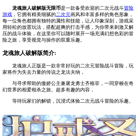
龙魂旅人破解版无限币
是一款备受欢迎的二次元战斗
冒险
游戏
，它拥有精美细腻的
二次元
画风和丰富多样的角色形象，
每一位角色都拥有独特的属性和技能，让人印象深刻，游戏采
用轻松的放置玩法，搭配超爽的打击手感，为你带来刺激又解
压的战斗体验，在这里你可以随时展开一场充满幻想色彩的冒
险之旅，享受视觉与操作的双重乐趣。
龙魂旅人破解版简介:
龙魂旅人正版是一款非常好玩的二次元冒险战斗冒险，玩
家将作为失去力量的传说之龙法夫纳，
与寻求帮助的傲娇公主兼屠龙勇士齐格菲，一同穿梭在奇
幻世界的相爱相杀之旅。超多有趣的内容，
等待玩家们的解锁，沉浸式体验二次元战斗冒险的乐趣。