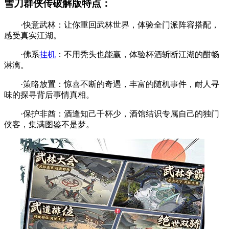
雪刀群侠传破解版特点：
·快意武林：让你重回武林世界，体验全门派阵容搭配，
感受真实江湖。
·佛系
挂机
：不用秃头也能赢，体验杯酒斩断江湖的酣畅
淋漓。
·策略放置：惊喜不断的奇遇，丰富的随机事件，耐人寻
味的探寻背后事情真相。
·保护非酋：酒逢知己千杯少，酒馆结识专属自己的独门
侠客，集满图鉴不是梦。