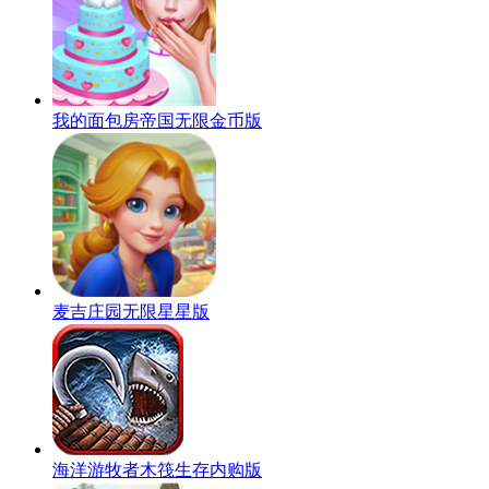
我的面包房帝国无限金币版
麦吉庄园无限星星版
海洋游牧者木筏生存内购版