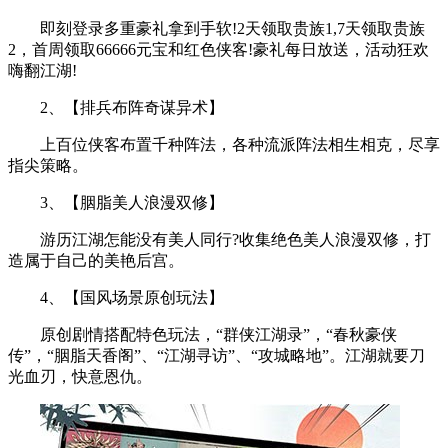
即刻登录多重豪礼拿到手软!2天领取贵族1,7天领取贵族
2，首周领取66666元宝和红色侠客!豪礼每日放送，活动狂欢
嗨翻江湖!
2、【排兵布阵奇谋异术】
上百位侠客布置千种阵法，各种流派阵法相生相克，尽享
指尖策略。
3、【胭脂美人浪漫双修】
游历江湖怎能没有美人同行?收集绝色美人浪漫双修，打
造属于自己的美艳后宫。
4、【国风场景原创玩法】
原创剧情搭配特色玩法，“群侠江湖录”，“春秋豪侠
传”，“胭脂天香阁”、“江湖寻访”、“攻城略地”。江湖就要刀
光血刃，快意恩仇。