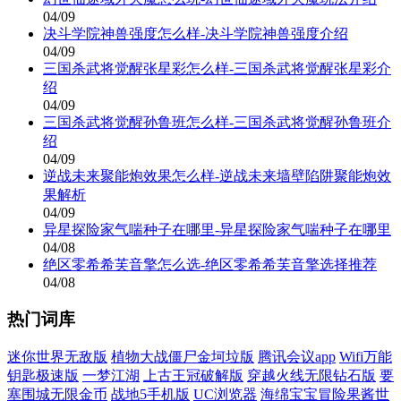
04/09
决斗学院神兽强度怎么样-决斗学院神兽强度介绍
04/09
三国杀武将觉醒张星彩怎么样-三国杀武将觉醒张星彩介
绍
04/09
三国杀武将觉醒孙鲁班怎么样-三国杀武将觉醒孙鲁班介
绍
04/09
逆战未来聚能炮效果怎么样-逆战未来墙壁陷阱聚能炮效
果解析
04/09
异星探险家气喘种子在哪里-异星探险家气喘种子在哪里
04/08
绝区零希希芙音擎怎么选-绝区零希希芙音擎选择推荐
04/08
热门词库
迷你世界无敌版
植物大战僵尸金坷垃版
腾讯会议app
Wifi万能
钥匙极速版
一梦江湖
上古王冠破解版
穿越火线无限钻石版
要
塞围城无限金币
战地5手机版
UC浏览器
海绵宝宝冒险果酱世