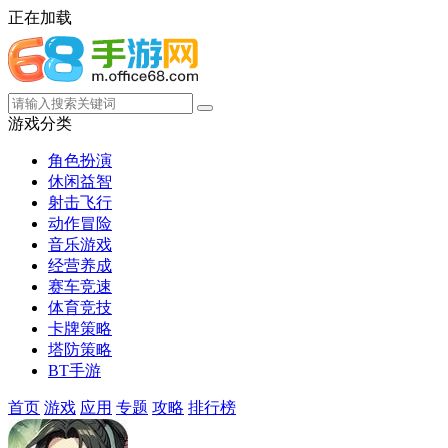
正在加载
游戏分类
角色扮演
休闲益智
射击飞行
动作冒险
音乐游戏
经营养成
赛车竞速
体育竞技
卡牌策略
塔防策略
BT手游
首页
游戏
应用
专题
攻略
排行榜