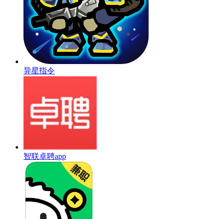
异星指令
智联卓聘app