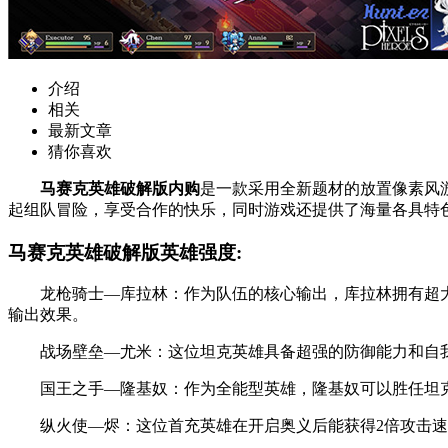
介绍
相关
最新文章
猜你喜欢
马赛克英雄破解版内购
是一款采用全新题材的放置像素风
起组队冒险，享受合作的快乐，同时游戏还提供了海量各具特
马赛克英雄破解版英雄强度:
龙枪骑士—库拉林：作为队伍的核心输出，库拉林拥有超大范
输出效果。
战场壁垒—尤米：这位坦克英雄具备超强的防御能力和自我
国王之手—隆基奴：作为全能型英雄，隆基奴可以胜任坦克
纵火使—烬：这位首充英雄在开启奥义后能获得2倍攻击速