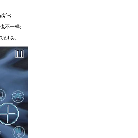
战斗;
也不一样;
功过关。