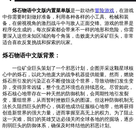
烁石物语中文版内置菜单版
是一款动作
冒险游戏
，在游戏
中你需要时刻做好准备，利用各种各样的小工具、枪械和装
备，在俯视视角的激烈战斗中与敌人正面交锋。游戏的世界是
程序化生成的，每次探索都会带来不一样的地形和危险，你需
要深入这些未知区域的每个角落，击败庞大的采矿巨头，非常
适合喜欢反复挑战和探索的玩家。
烁石物语中文版背景：
一位矿业巨头策划了一个邪恶计划，企图开采这颗星球核
心中的烁石，以此为他庞大的战争机器提供能量。然而，燃烧
烁石所引发的污染正在不断侵蚀这个世界，导致动物们发生变
异，变得异常凶猛，整个生态环境也在持续恶化。尽管如此，
烁石核心地带存在一种天然的防御机制，会周期性地引发裂
变，重组世界，从而暂时挫败巨头的图谋。但这种防御机制无
法长久阻挡巨头的野心，倘若他成功征服核心地带，他将获得
创造新世界的强大力量，进而掌握至高无上的权力。为了阻止
这一灾难，我们的英雄艾达必须关闭全球各地的挖掘场，逐步
削弱巨头的防御体系，确保及时终结他的邪恶计划。