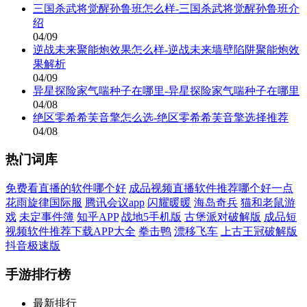
三国杀武将觉醒孙鲁班怎么样-三国杀武将觉醒孙鲁班介
绍
04/09
逆战未来聚能炮效果怎么样-逆战未来墙壁陷阱聚能炮效
果解析
04/09
异星探险家气喘种子在哪里-异星探险家气喘种子在哪里
04/08
绝区零希希芙音擎怎么选-绝区零希希芙音擎选择推荐
04/08
热门词库
免费看直播的软件哪个好
成品视频直播软件推荐哪个好一点
花雨旋律国际服
腾讯会议app
闪耀暖暖
海岛奇兵
猫和老鼠游
戏
未定事件簿
知乎APP
战地5手机版
古堡派对破解版
成品短
视频软件推荐下载APP大全
拳击鸭
漂移飞车
上古王冠破解版
抖音极速版
手游排行榜
最新排行