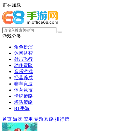
正在加载
游戏分类
角色扮演
休闲益智
射击飞行
动作冒险
音乐游戏
经营养成
赛车竞速
体育竞技
卡牌策略
塔防策略
BT手游
首页
游戏
应用
专题
攻略
排行榜