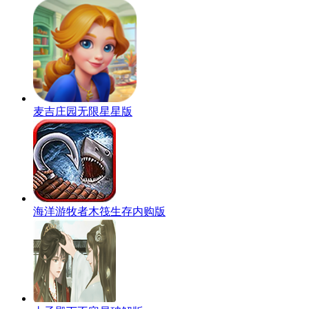
麦吉庄园无限星星版
海洋游牧者木筏生存内购版