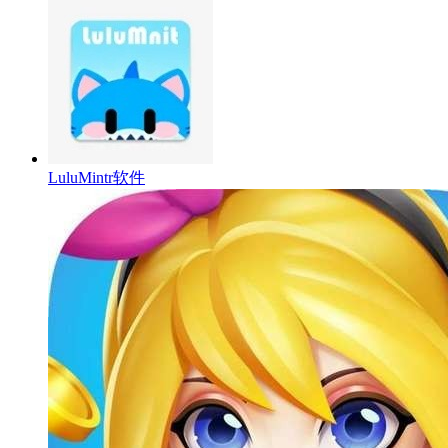
LuluMintr软件