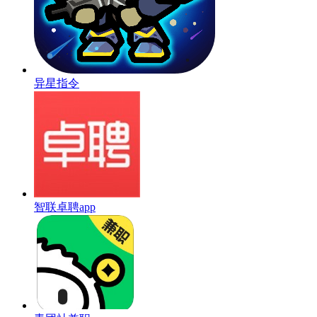
异星指令
智联卓聘app