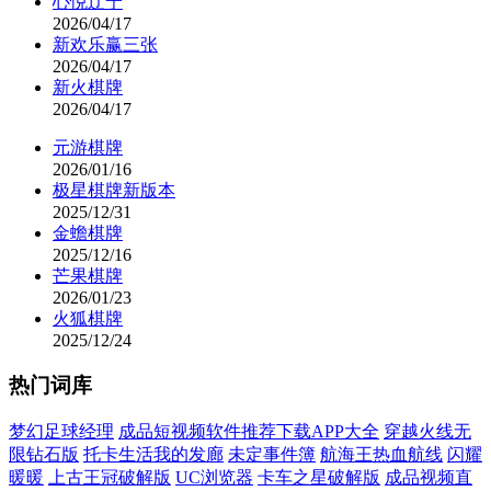
心悦辽宁
2026/04/17
新欢乐赢三张
2026/04/17
新火棋牌
2026/04/17
元游棋牌
2026/01/16
极星棋牌新版本
2025/12/31
金蟾棋牌
2025/12/16
芒果棋牌
2026/01/23
火狐棋牌
2025/12/24
热门词库
梦幻足球经理
成品短视频软件推荐下载APP大全
穿越火线无
限钻石版
托卡生活我的发廊
未定事件簿
航海王热血航线
闪耀
暖暖
上古王冠破解版
UC浏览器
卡车之星破解版
成品视频直