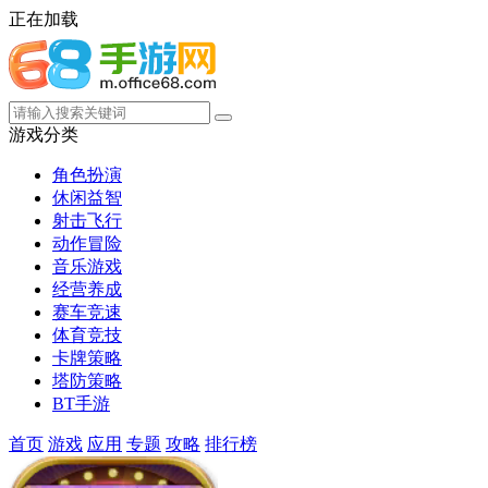
正在加载
游戏分类
角色扮演
休闲益智
射击飞行
动作冒险
音乐游戏
经营养成
赛车竞速
体育竞技
卡牌策略
塔防策略
BT手游
首页
游戏
应用
专题
攻略
排行榜