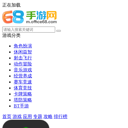
正在加载
游戏分类
角色扮演
休闲益智
射击飞行
动作冒险
音乐游戏
经营养成
赛车竞速
体育竞技
卡牌策略
塔防策略
BT手游
首页
游戏
应用
专题
攻略
排行榜