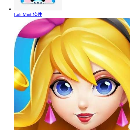
LuluMintr软件