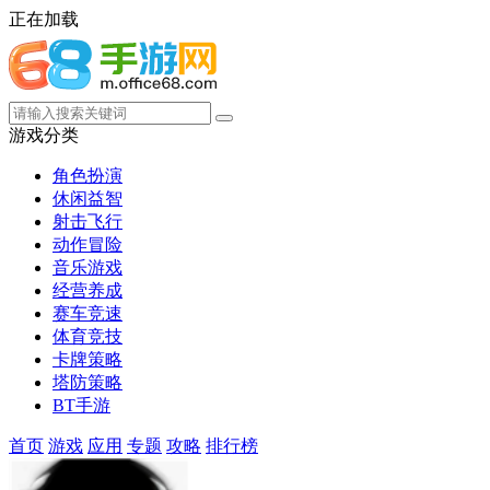
正在加载
游戏分类
角色扮演
休闲益智
射击飞行
动作冒险
音乐游戏
经营养成
赛车竞速
体育竞技
卡牌策略
塔防策略
BT手游
首页
游戏
应用
专题
攻略
排行榜