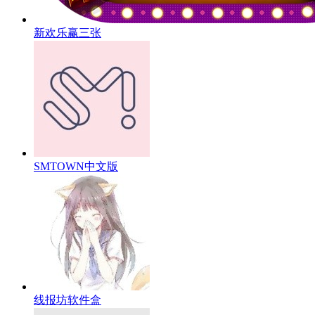
新欢乐赢三张
SMTOWN中文版
线报坊软件盒