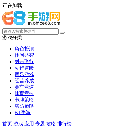
正在加载
游戏分类
角色扮演
休闲益智
射击飞行
动作冒险
音乐游戏
经营养成
赛车竞速
体育竞技
卡牌策略
塔防策略
BT手游
首页
游戏
应用
专题
攻略
排行榜