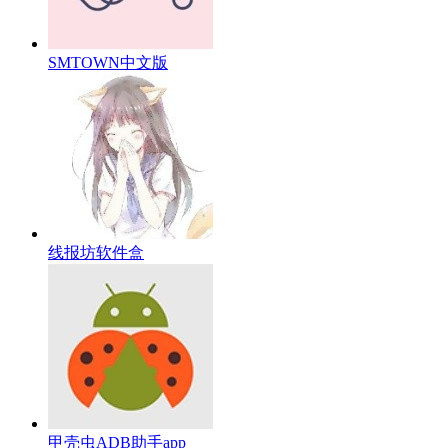
SMTOWN中文版
线报坊软件盒
甲壳虫ADB助手app