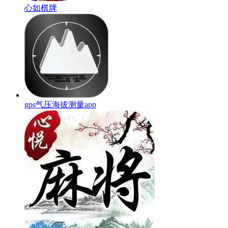
心如棋牌
gps气压海拔测量app