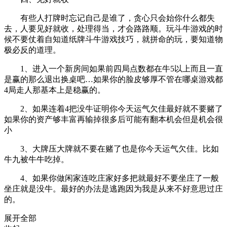
有些人打牌时忘记自己是谁了，贪心只会始你什么都失
去，人要见好就收，处理得当，才会路路顺。玩斗牛游戏的时
候不要仗着自知道纸牌斗牛游戏技巧，就拼命的玩，要知道物
极必反的道理。
1、进入一个新房间如果前四局点数都在牛5以上而且一直
是赢的那么退出换桌吧…如果你的脸皮够厚不管在哪桌游戏都
4局走人那基本上是稳赢的。
2、如果连着4把没牛证明你今天运气欠佳最好就不要赌了
如果你的资产够丰富再输掉很多后可能有翻本机会但是机会很
小
3、大牌压大牌就不要在赌了也是你今天运气欠佳。比如
牛九被牛牛吃掉。
4、如果你做闲家连吃庄家好多把就最好不要坐庄了一般
坐庄就是没牛。最好的办法是逃跑因为我是从来不好意思过庄
的。
展开全部