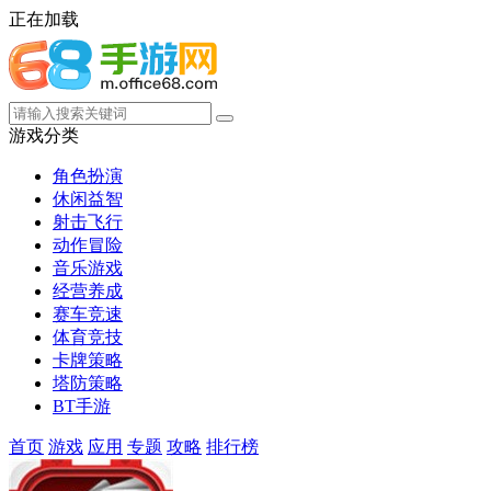
正在加载
游戏分类
角色扮演
休闲益智
射击飞行
动作冒险
音乐游戏
经营养成
赛车竞速
体育竞技
卡牌策略
塔防策略
BT手游
首页
游戏
应用
专题
攻略
排行榜