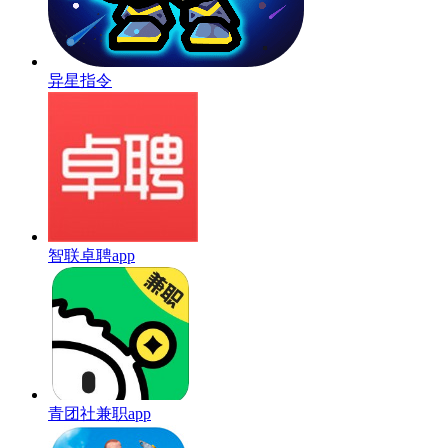
异星指令
智联卓聘app
青团社兼职app