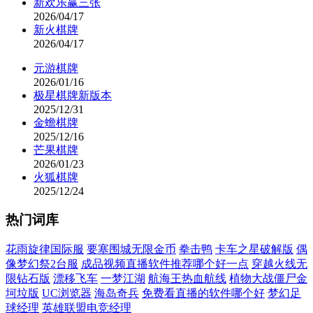
新欢乐赢三张
2026/04/17
新火棋牌
2026/04/17
元游棋牌
2026/01/16
极星棋牌新版本
2025/12/31
金蟾棋牌
2025/12/16
芒果棋牌
2026/01/23
火狐棋牌
2025/12/24
热门词库
花雨旋律国际服
要塞围城无限金币
拳击鸭
卡车之星破解版
偶
像梦幻祭2台服
成品视频直播软件推荐哪个好一点
穿越火线无
限钻石版
漂移飞车
一梦江湖
航海王热血航线
植物大战僵尸金
坷垃版
UC浏览器
海岛奇兵
免费看直播的软件哪个好
梦幻足
球经理
英雄联盟电竞经理