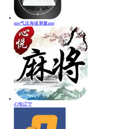
gps气压海拔测量app
心悦辽宁