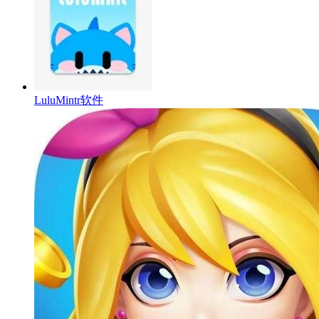
LuluMintr软件