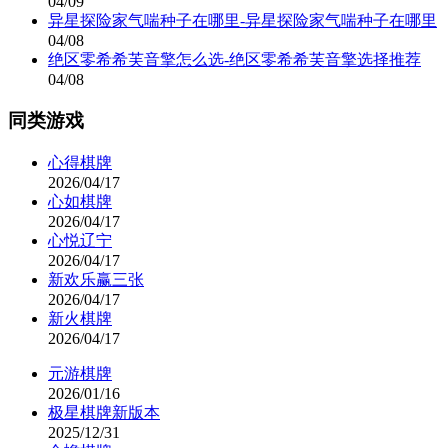
04/09
异星探险家气喘种子在哪里-异星探险家气喘种子在哪里
04/08
绝区零希希芙音擎怎么选-绝区零希希芙音擎选择推荐
04/08
同类游戏
心得棋牌
2026/04/17
心如棋牌
2026/04/17
心悦辽宁
2026/04/17
新欢乐赢三张
2026/04/17
新火棋牌
2026/04/17
元游棋牌
2026/01/16
极星棋牌新版本
2025/12/31