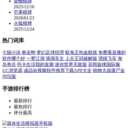
金蟾棋牌
2025/12/16
芒果棋牌
2026/01/23
火狐棋牌
2025/12/24
热门词库
七猫小说
拳击鸭
梦幻足球经理
航海王热血航线
免费看直播的
软件哪个好
一梦江湖
滴滴车主
上古王冠破解版
漂移飞车
海
岛奇兵
托卡生活我的发廊
迷你世界无敌版
花雨旋律国际服
UC浏览器
成品短视频软件推荐下载APP大全
植物大战僵尸金
坷垃版
手游排行榜
最新排行
最热排行
评分最高