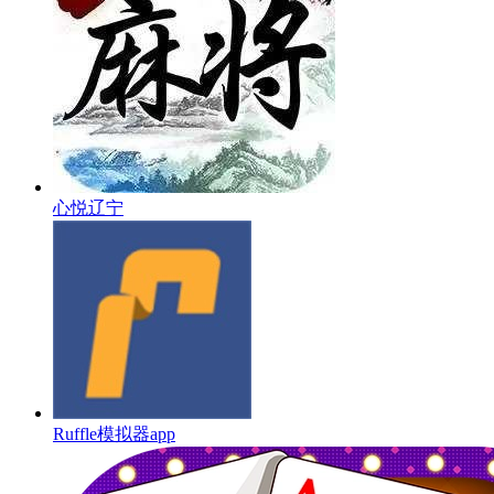
心悦辽宁
Ruffle模拟器app