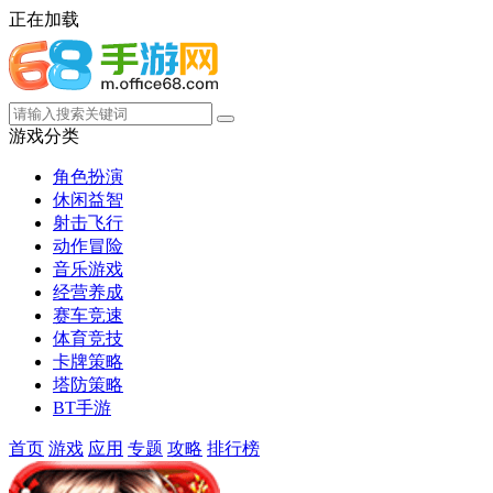
正在加载
游戏分类
角色扮演
休闲益智
射击飞行
动作冒险
音乐游戏
经营养成
赛车竞速
体育竞技
卡牌策略
塔防策略
BT手游
首页
游戏
应用
专题
攻略
排行榜