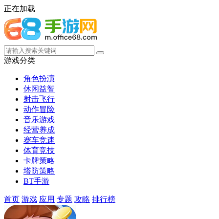
正在加载
游戏分类
角色扮演
休闲益智
射击飞行
动作冒险
音乐游戏
经营养成
赛车竞速
体育竞技
卡牌策略
塔防策略
BT手游
首页
游戏
应用
专题
攻略
排行榜