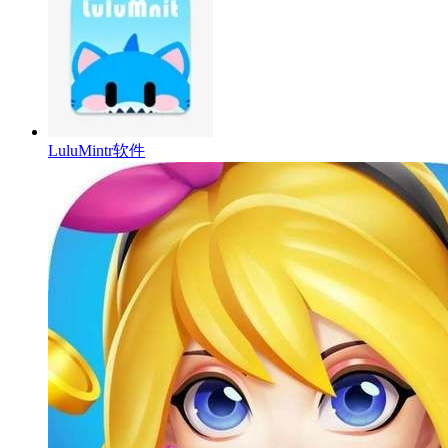
LuluMintr软件