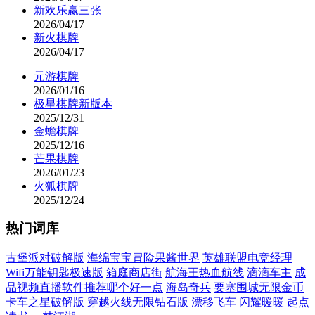
新欢乐赢三张
2026/04/17
新火棋牌
2026/04/17
元游棋牌
2026/01/16
极星棋牌新版本
2025/12/31
金蟾棋牌
2025/12/16
芒果棋牌
2026/01/23
火狐棋牌
2025/12/24
热门词库
古堡派对破解版
海绵宝宝冒险果酱世界
英雄联盟电竞经理
Wifi万能钥匙极速版
箱庭商店街
航海王热血航线
滴滴车主
成
品视频直播软件推荐哪个好一点
海岛奇兵
要塞围城无限金币
卡车之星破解版
穿越火线无限钻石版
漂移飞车
闪耀暖暖
起点