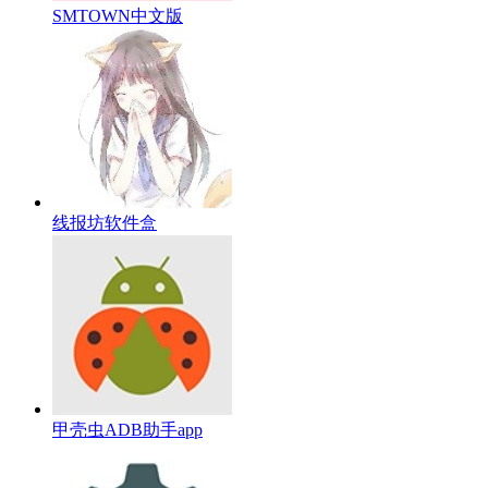
SMTOWN中文版
线报坊软件盒
甲壳虫ADB助手app