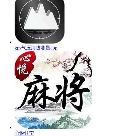
gps气压海拔测量app
心悦辽宁