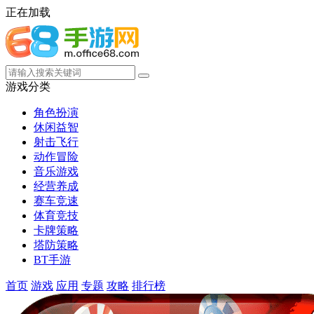
正在加载
游戏分类
角色扮演
休闲益智
射击飞行
动作冒险
音乐游戏
经营养成
赛车竞速
体育竞技
卡牌策略
塔防策略
BT手游
首页
游戏
应用
专题
攻略
排行榜