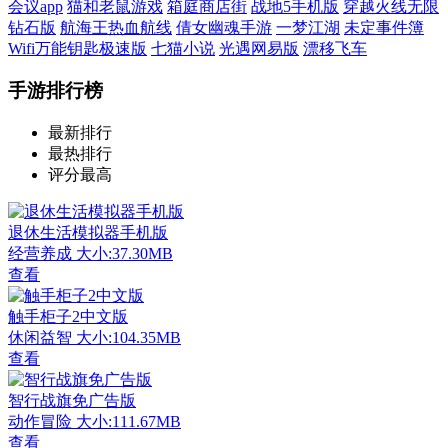
会议app
猫和老鼠游戏
箱庭商店街
战地5手机版
穿越火线无限
钻石版
航海王热血航线
倩女幽魂手游
一梦江湖
未定事件簿
Wifi万能钥匙极速版
七猫小说
光遇网易版
漂移飞车
手游排行榜
最新排行
最热排行
评分最高
退休生活模拟器手机版
经营养成
大小:37.30MB
查看
触手柜子2中文版
休闲益智
大小:104.35MB
查看
智行战旗免广告版
动作冒险
大小:111.67MB
查看