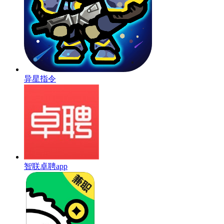
异星指令
智联卓聘app