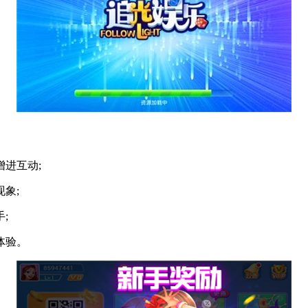
进互动;
象;
;
体验。