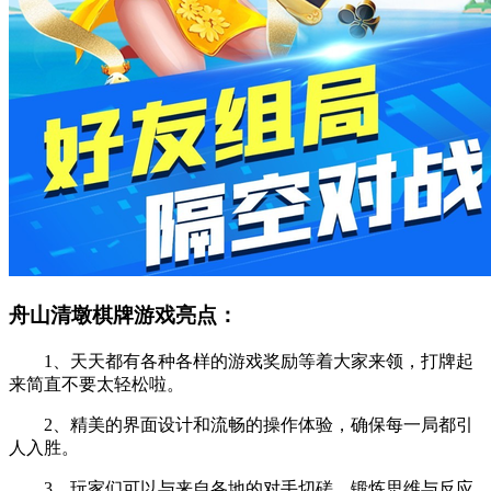
舟山清墩棋牌游戏亮点：
1、天天都有各种各样的游戏奖励等着大家来领，打牌起
来简直不要太轻松啦。
2、精美的界面设计和流畅的操作体验，确保每一局都引
人入胜。
3、玩家们可以与来自各地的对手切磋，锻炼思维与反应