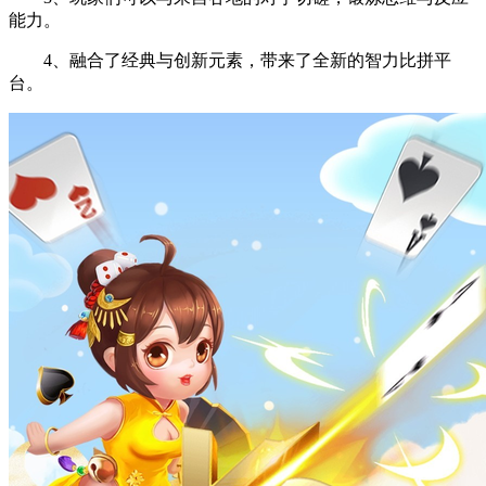
能力。
4、融合了经典与创新元素，带来了全新的智力比拼平
台。