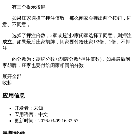
有三个提示按键
如果庄家选择了押注倍数，那么闲家会弹出两个按钮，同
意、不同意，
选择了押注倍数，2家或超过2家闲家选择了同意，则押注
成立。如果最后庄家胡牌，闲家要付给庄家1/2倍、1倍、不押
注
的分数为：胡牌分数+(胡牌分数*押注倍数)，如果最后闲
家胡牌，庄家也要付给闲家相同的分数
展开全部
收起
应用信息
开发者：
未知
应用语言：
中文
更新时间：
2026-03-09 16:32:57
最新软件