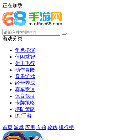
正在加载
游戏分类
角色扮演
休闲益智
射击飞行
动作冒险
音乐游戏
经营养成
赛车竞速
体育竞技
卡牌策略
塔防策略
BT手游
首页
游戏
应用
专题
攻略
排行榜