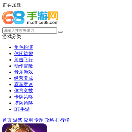
正在加载
游戏分类
角色扮演
休闲益智
射击飞行
动作冒险
音乐游戏
经营养成
赛车竞速
体育竞技
卡牌策略
塔防策略
BT手游
首页
游戏
应用
专题
攻略
排行榜