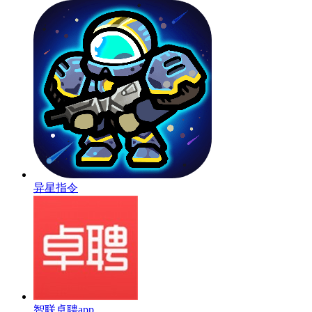
异星指令
智联卓聘app