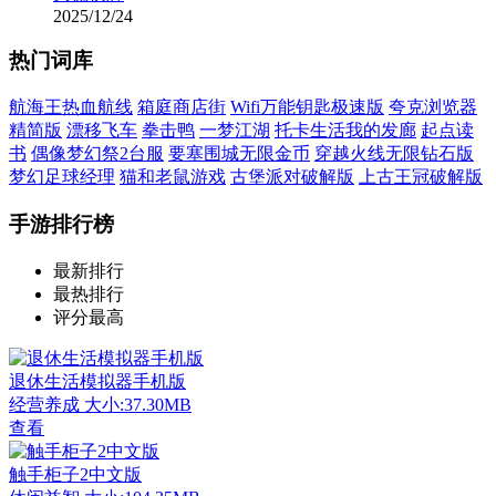
2025/12/24
热门词库
航海王热血航线
箱庭商店街
Wifi万能钥匙极速版
夸克浏览器
精简版
漂移飞车
拳击鸭
一梦江湖
托卡生活我的发廊
起点读
书
偶像梦幻祭2台服
要塞围城无限金币
穿越火线无限钻石版
梦幻足球经理
猫和老鼠游戏
古堡派对破解版
上古王冠破解版
手游排行榜
最新排行
最热排行
评分最高
退休生活模拟器手机版
经营养成
大小:37.30MB
查看
触手柜子2中文版