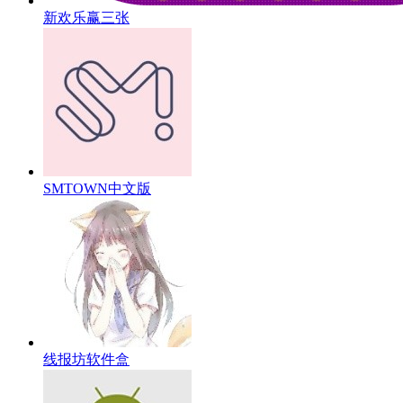
新欢乐赢三张
SMTOWN中文版
线报坊软件盒