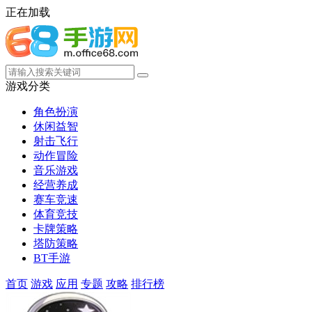
正在加载
游戏分类
角色扮演
休闲益智
射击飞行
动作冒险
音乐游戏
经营养成
赛车竞速
体育竞技
卡牌策略
塔防策略
BT手游
首页
游戏
应用
专题
攻略
排行榜